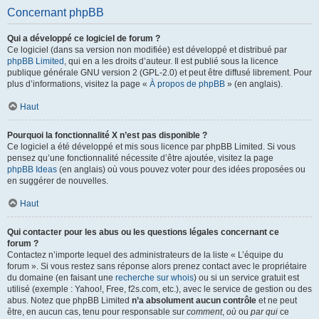
Concernant phpBB
Qui a développé ce logiciel de forum ?
Ce logiciel (dans sa version non modifiée) est développé et distribué par
phpBB Limited
, qui en a les droits d’auteur. Il est publié sous la licence
publique générale GNU version 2 (GPL-2.0) et peut être diffusé librement. Pour
plus d’informations, visitez la page «
À propos de phpBB
» (en anglais).
Haut
Pourquoi la fonctionnalité X n’est pas disponible ?
Ce logiciel a été développé et mis sous licence par phpBB Limited. Si vous
pensez qu’une fonctionnalité nécessite d’être ajoutée, visitez la page
phpBB Ideas
(en anglais) où vous pouvez voter pour des idées proposées ou
en suggérer de nouvelles.
Haut
Qui contacter pour les abus ou les questions légales concernant ce
forum ?
Contactez n’importe lequel des administrateurs de la liste « L’équipe du
forum ». Si vous restez sans réponse alors prenez contact avec le propriétaire
du domaine (en faisant une
recherche sur whois
) ou si un service gratuit est
utilisé (exemple : Yahoo!, Free, f2s.com, etc.), avec le service de gestion ou des
abus. Notez que phpBB Limited
n’a absolument aucun contrôle
et ne peut
être, en aucun cas, tenu pour responsable sur
comment
,
où
ou
par qui
ce