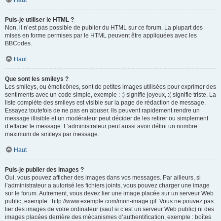
Haut
Puis-je utiliser le HTML ?
Non, il n’est pas possible de publier du HTML sur ce forum. La plupart des
mises en forme permises par le HTML peuvent être appliquées avec les
BBCodes.
Haut
Que sont les smileys ?
Les smileys, ou émoticônes, sont de petites images utilisées pour exprimer des
sentiments avec un code simple, exemple : :) signifie joyeux, :( signifie triste. La
liste complète des smileys est visible sur la page de rédaction de message.
Essayez toutefois de ne pas en abuser. Ils peuvent rapidement rendre un
message illisible et un modérateur peut décider de les retirer ou simplement
d’effacer le message. L’administrateur peut aussi avoir défini un nombre
maximum de smileys par message.
Haut
Puis-je publier des images ?
Oui, vous pouvez afficher des images dans vos messages. Par ailleurs, si
l’administrateur a autorisé les fichiers joints, vous pouvez charger une image
sur le forum. Autrement, vous devez lier une image placée sur un serveur Web
public, exemple : http://www.exemple.com/mon-image.gif. Vous ne pouvez pas
lier des images de votre ordinateur (sauf si c’est un serveur Web public) ni des
images placées derrière des mécanismes d’authentification, exemple : boîtes