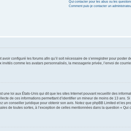
Qui contacter pour les abus ou les questio
Comment puis-je contacter un administrateu
t avoir configuré les forums afin qu’il soit nécessaire de s’enregistrer pour poster
x invités comme les avatars personnalisés, la messagerie privée, l’envoi de courri
t une loi aux États-Unis qui dit que les sites Internet pouvant recueillir des infor
ollecte de ces informations permettant d’identifier un mineur de moins de 13 ans. S
tez un conseiller juridique pour obtenir son avis. Notez que phpBB Limited et les pr
gales de toutes sortes, à l’exception de celles mentionnées dans la question « Qui