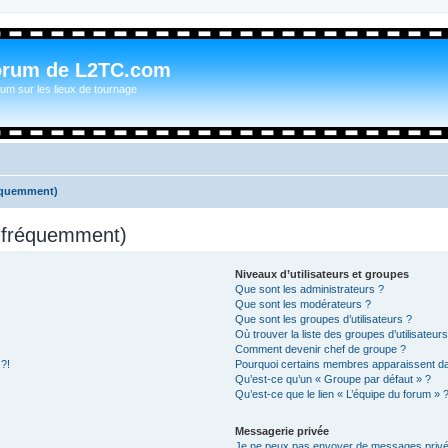
orum de L2TC.com
um sur les lieux de tournage
réquemment)
s fréquemment)
Niveaux d’utilisateurs et groupes
Que sont les administrateurs ?
Que sont les modérateurs ?
Que sont les groupes d’utilisateurs ?
Où trouver la liste des groupes d’utilisateur
Comment devenir chef de groupe ?
 ?!
Pourquoi certains membres apparaissent dan
Qu’est-ce qu’un « Groupe par défaut » ?
Qu’est-ce que le lien « L’équipe du forum » 
Messagerie privée
Je ne peux pas envoyer de messages privé