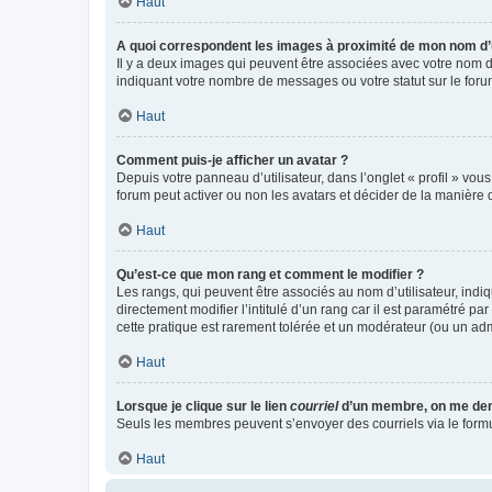
Haut
A quoi correspondent les images à proximité de mon nom d’u
Il y a deux images qui peuvent être associées avec votre nom d’
indiquant votre nombre de messages ou votre statut sur le fo
Haut
Comment puis-je afficher un avatar ?
Depuis votre panneau d’utilisateur, dans l’onglet « profil » vou
forum peut activer ou non les avatars et décider de la manière d
Haut
Qu’est-ce que mon rang et comment le modifier ?
Les rangs, qui peuvent être associés au nom d’utilisateur, ind
directement modifier l’intitulé d’un rang car il est paramétré p
cette pratique est rarement tolérée et un modérateur (ou un ad
Haut
Lorsque je clique sur le lien
courriel
d’un membre, on me de
Seuls les membres peuvent s’envoyer des courriels via le formulai
Haut