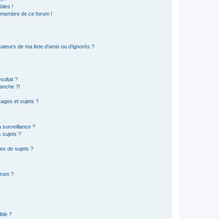
bles !
n membre de ce forum !
ateurs de ma liste d’amis ou d’ignorés ?
sultat ?
anche ?!
ages et sujets ?
a surveillance ?
 sujets ?
es de sujets ?
orum ?
ible ?