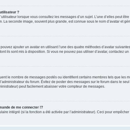
tilisateur ?
utilisateur lorsque vous consultez les messages d’un sujet. L’une d’elles peut êtr
rum. La seconde image, souvent plus grande, est connue sous le nom d’avatar et 
s pouvez ajouter un avatar en utilisant l’une des quatre méthodes d’avatar suivantes 
ont ils sont mis à disposition. Si vous ne pouvez pas utiliser d’avatar, contactez un
iquent le nombre de messages postés ou identifient certains membres tels que les 
ar l’administrateur du forum. Évitez de poster des messages sur le forum dans le seu
ministrateur) peut facilement abaisser votre compteur de messages.
mande de me connecter !?
re intégré (si la fonction a été activée par l’administrateur). Ceci pour empêcher l’u