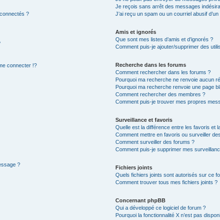
Je reçois sans arrêt des messages indésira
 connectés ?
J’ai reçu un spam ou un courriel abusif d’u
Amis et ignorés
Que sont mes listes d’amis et d’ignorés ?
?
Comment puis-je ajouter/supprimer des utilis
Recherche dans les forums
e connecter !?
Comment rechercher dans les forums ?
Pourquoi ma recherche ne renvoie aucun ré
Pourquoi ma recherche renvoie une page bl
Comment rechercher des membres ?
Comment puis-je trouver mes propres mess
Surveillance et favoris
Quelle est la différence entre les favoris et l
Comment mettre en favoris ou surveiller des
Comment surveiller des forums ?
Comment puis-je supprimer mes surveillanc
message ?
Fichiers joints
Quels fichiers joints sont autorisés sur ce f
Comment trouver tous mes fichiers joints ?
Concernant phpBB
Qui a développé ce logiciel de forum ?
Pourquoi la fonctionnalité X n’est pas dispon