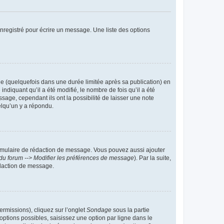
nregistré pour écrire un message. Une liste des options
 (quelquefois dans une durée limitée après sa publication) en
iquant qu’il a été modifié, le nombre de fois qu’il a été
sage, cependant ils ont la possibilité de laisser une note
elqu’un y a répondu.
rmulaire de rédaction de message. Vous pouvez aussi ajouter
du forum --> Modifier les préférences de message
). Par la suite,
daction de message.
ermissions), cliquez sur l’onglet
Sondage
sous la partie
ptions possibles, saisissez une option par ligne dans le