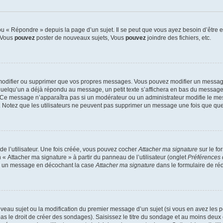
 « Répondre » depuis la page d’un sujet. Il se peut que vous ayez besoin d’être e
: Vous
pouvez
poster de nouveaux sujets, Vous
pouvez
joindre des fichiers, etc.
modifier ou supprimer que vos propres messages. Vous pouvez modifier un message
lqu’un a déjà répondu au message, un petit texte s’affichera en bas du message ind
n. Ce message n’apparaîtra pas si un modérateur ou un administrateur modifie le mes
ive. Notez que les utilisateurs ne peuvent pas supprimer un message une fois que qu
e l’utilisateur. Une fois créée, vous pouvez cocher
Attacher ma signature
sur le fo
 « Attacher ma signature » à partir du panneau de l’utilisateur (onglet
Préférences 
 à un message en décochant la case
Attacher ma signature
dans le formulaire de ré
ouveau sujet ou la modification du premier message d’un sujet (si vous en avez les p
 le droit de créer des sondages). Saisissez le titre du sondage et au moins deux o