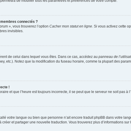
 permettra de modifier tous les paramètres et préférences de votre compte.
s membres connectés ?
forum », vous trouverez l’option
Cacher mon statut en ligne
. Si vous activez cette o
es invisibles.
ifférent de celui dans lequel vous êtes. Dans ce cas, accédez au
panneau de l’utilisa
ney, etc.). Notez que la modification du fuseau horaire, comme la plupart des para
ecte !
aire et que l’heure est toujours incorrecte, il se peut que le serveur ne soit pas à
installé votre langue ou bien que personne n’ait encore traduit phpBB dans votre l
s à créer et partager une nouvelle traduction. Vous trouverez plus d’informations sur l