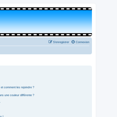
S’enregistrer
Connexion
s et comment les rejoindre ?
s une couleur différente ?
?
s !