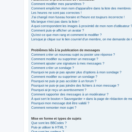
Comment modifier mes paramètres ?
Comment empêcher mon nom d’apparaître dans la liste des membres
Les heures ne sont pas correctes !
J’ai changé mon fuseau horaire et l’heure est toujours incorrecte !
Ma langue n’est pas dans la liste !
A quoi correspondent les images à proximité de mon nom d’utilisateur 
Comment puis-je afficher un avatar ?
Qu’est-ce que mon rang et comment le modifier ?
Lorsque je clique sur le lien
courriel
d’un membre, on me demande de m
Problèmes liés à la publication de messages
Comment créer un nouveau sujet ou poster une réponse ?
Comment modifier ou supprimer un message ?
Comment ajouter une signature à mes messages ?
Comment créer un sondage ?
Pourquoi ne puis-je pas ajouter plus d’options à mon sondage ?
Comment modifier ou supprimer un sondage ?
Pourquoi ne puis-je pas accéder à un forum ?
Pourquoi ne puis-je pas joindre des fichiers à mon message ?
Pourquoi ai-je reçu un avertissement ?
Comment rapporter des messages à un modérateur ?
À quoi sert le bouton « Sauvegarder » dans la page de rédaction de 
Pourquoi mon message doit être validé ?
Comment remonter mon sujet ?
Mise en forme et types de sujets
Que sont les BBCodes ?
Puis-je utiliser le HTML ?
Que sont les smileys ?