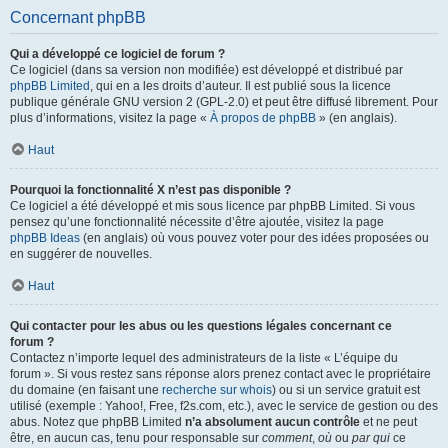
Concernant phpBB
Qui a développé ce logiciel de forum ?
Ce logiciel (dans sa version non modifiée) est développé et distribué par
phpBB Limited
, qui en a les droits d’auteur. Il est publié sous la licence
publique générale GNU version 2 (GPL-2.0) et peut être diffusé librement. Pour
plus d’informations, visitez la page «
À propos de phpBB
» (en anglais).
Haut
Pourquoi la fonctionnalité X n’est pas disponible ?
Ce logiciel a été développé et mis sous licence par phpBB Limited. Si vous
pensez qu’une fonctionnalité nécessite d’être ajoutée, visitez la page
phpBB Ideas
(en anglais) où vous pouvez voter pour des idées proposées ou
en suggérer de nouvelles.
Haut
Qui contacter pour les abus ou les questions légales concernant ce
forum ?
Contactez n’importe lequel des administrateurs de la liste « L’équipe du
forum ». Si vous restez sans réponse alors prenez contact avec le propriétaire
du domaine (en faisant une
recherche sur whois
) ou si un service gratuit est
utilisé (exemple : Yahoo!, Free, f2s.com, etc.), avec le service de gestion ou des
abus. Notez que phpBB Limited
n’a absolument aucun contrôle
et ne peut
être, en aucun cas, tenu pour responsable sur
comment
,
où
ou
par qui
ce