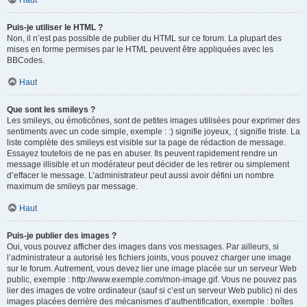
Haut
Puis-je utiliser le HTML ?
Non, il n’est pas possible de publier du HTML sur ce forum. La plupart des
mises en forme permises par le HTML peuvent être appliquées avec les
BBCodes.
Haut
Que sont les smileys ?
Les smileys, ou émoticônes, sont de petites images utilisées pour exprimer des
sentiments avec un code simple, exemple : :) signifie joyeux, :( signifie triste. La
liste complète des smileys est visible sur la page de rédaction de message.
Essayez toutefois de ne pas en abuser. Ils peuvent rapidement rendre un
message illisible et un modérateur peut décider de les retirer ou simplement
d’effacer le message. L’administrateur peut aussi avoir défini un nombre
maximum de smileys par message.
Haut
Puis-je publier des images ?
Oui, vous pouvez afficher des images dans vos messages. Par ailleurs, si
l’administrateur a autorisé les fichiers joints, vous pouvez charger une image
sur le forum. Autrement, vous devez lier une image placée sur un serveur Web
public, exemple : http://www.exemple.com/mon-image.gif. Vous ne pouvez pas
lier des images de votre ordinateur (sauf si c’est un serveur Web public) ni des
images placées derrière des mécanismes d’authentification, exemple : boîtes