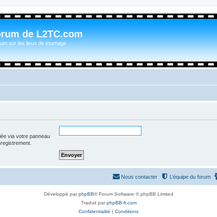
orum de L2TC.com
um sur les lieux de tournage
iée via votre panneau
enregistrement.
Nous contacter
L’équipe du forum
Développé par
phpBB
® Forum Software © phpBB Limited
Traduit par
phpBB-fr.com
Confidentialité
|
Conditions