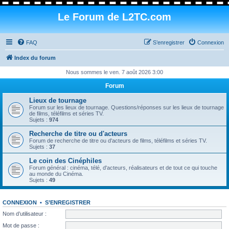
Le Forum de L2TC.com
FAQ
S’enregistrer
Connexion
Index du forum
Nous sommes le ven. 7 août 2026 3:00
Forum
Lieux de tournage
Forum sur les lieux de tournage. Questions/réponses sur les lieux de tournage
de films, téléfilms et séries TV.
Sujets :
974
Recherche de titre ou d'acteurs
Forum de recherche de titre ou d'acteurs de films, téléfilms et séries TV.
Sujets :
37
Le coin des Cinéphiles
Forum général : cinéma, télé, d'acteurs, réalisateurs et de tout ce qui touche
au monde du Cinéma.
Sujets :
49
CONNEXION
•
S’ENREGISTRER
Nom d’utilisateur :
Mot de passe :