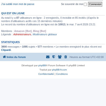
J’ai oublié mon mot de passe
Se souvenir de moi
QUI EST EN LIGNE
Au total il y a
87
utilisateurs en ligne : 2 enregistrés, 0 invisible et 85 invités (d’après le
nombre d’utilisateurs actifs ces 15 dernières minutes)
Le record du nombre d’utilisateurs en ligne est de
10913
, le mar. 7 avril 2026 23:21
Membres :
Amazon [Bot]
,
Bing [Bot]
Légende :
Administrateurs
,
Modérateurs globaux
STATISTIQUES
3800
messages •
1095
sujets •
577
membres • Le membre enregistré le plus récent est
Clipardi
.
Index du forum
Heures au format
UTC+02:00
Développé par
phpBB
® Forum Software © phpBB Limited
Traduit par
phpBB-fr.com
Confidentialité
|
Conditions