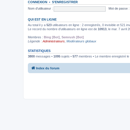
CONNEXION
•
S’ENREGISTRER
Nom d’utilisateur :
Mot de passe :
QUI EST EN LIGNE
Au total il y a
523
utilisateurs en ligne : 2 enregistrés, 0 invisible et 521 i
Le record du nombre d’utilisateurs en ligne est de
10913
, le mar. 7 avril
Membres :
Bing [Bot]
,
Semrush [Bot]
Légende :
Administrateurs
,
Modérateurs globaux
STATISTIQUES
3800
messages •
1095
sujets •
577
membres • Le membre enregistré le 
Index du forum