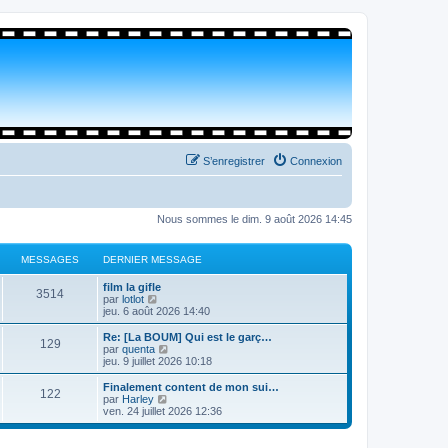
S’enregistrer
Connexion
Nous sommes le dim. 9 août 2026 14:45
MESSAGES
DERNIER MESSAGE
film la gifle
3514
V
par
lotlot
o
jeu. 6 août 2026 14:40
i
r
Re: [La BOUM] Qui est le garç…
129
l
V
par
quenta
e
o
jeu. 9 juillet 2026 10:18
d
i
e
r
Finalement content de mon sui…
122
r
l
V
par
Harley
n
e
o
ven. 24 juillet 2026 12:36
i
d
i
e
e
r
r
r
l