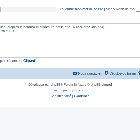
J’ai oublié mon mot de passe
|
Se souvenir de moi
nvités (d’après le nombre d’utilisateurs actifs ces 15 dernières minutes)
 2026 23:21
plus récent est
Clipardi
.
Nous contacter
L’équipe du forum
Développé par
phpBB
® Forum Software © phpBB Limited
Traduit par
phpBB-fr.com
Confidentialité
|
Conditions