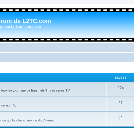
orum de L2TC.com
um sur les lieux de tournage
SUJETS
974
ieux de tournage de films, téléfilms et séries TV.
37
t séries TV.
49
tout ce qui touche au monde du Cinéma.