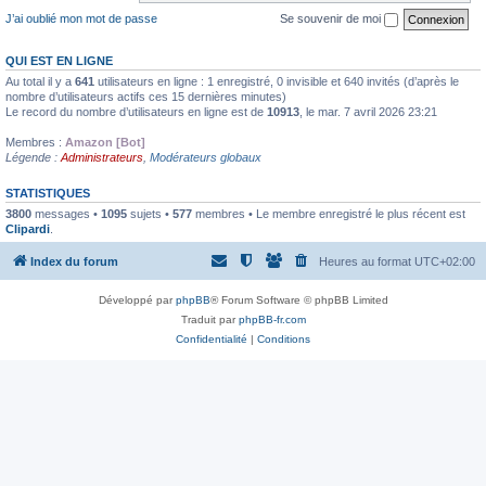
J’ai oublié mon mot de passe
Se souvenir de moi
QUI EST EN LIGNE
Au total il y a
641
utilisateurs en ligne : 1 enregistré, 0 invisible et 640 invités (d’après le
nombre d’utilisateurs actifs ces 15 dernières minutes)
Le record du nombre d’utilisateurs en ligne est de
10913
, le mar. 7 avril 2026 23:21
Membres :
Amazon [Bot]
Légende :
Administrateurs
,
Modérateurs globaux
STATISTIQUES
3800
messages •
1095
sujets •
577
membres • Le membre enregistré le plus récent est
Clipardi
.
Index du forum
Heures au format
UTC+02:00
Développé par
phpBB
® Forum Software © phpBB Limited
Traduit par
phpBB-fr.com
Confidentialité
|
Conditions