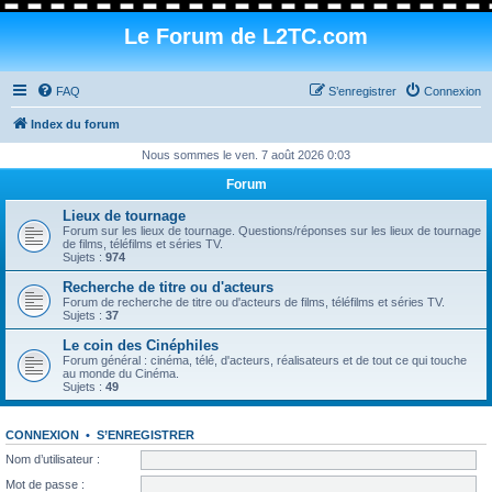
Le Forum de L2TC.com
FAQ
S’enregistrer
Connexion
Index du forum
Nous sommes le ven. 7 août 2026 0:03
Forum
Lieux de tournage
Forum sur les lieux de tournage. Questions/réponses sur les lieux de tournage
de films, téléfilms et séries TV.
Sujets :
974
Recherche de titre ou d'acteurs
Forum de recherche de titre ou d'acteurs de films, téléfilms et séries TV.
Sujets :
37
Le coin des Cinéphiles
Forum général : cinéma, télé, d'acteurs, réalisateurs et de tout ce qui touche
au monde du Cinéma.
Sujets :
49
CONNEXION
•
S’ENREGISTRER
Nom d’utilisateur :
Mot de passe :