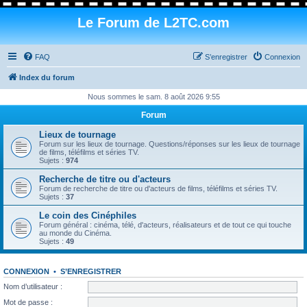
Le Forum de L2TC.com
FAQ
S’enregistrer
Connexion
Index du forum
Nous sommes le sam. 8 août 2026 9:55
Forum
Lieux de tournage
Forum sur les lieux de tournage. Questions/réponses sur les lieux de tournage
de films, téléfilms et séries TV.
Sujets :
974
Recherche de titre ou d'acteurs
Forum de recherche de titre ou d'acteurs de films, téléfilms et séries TV.
Sujets :
37
Le coin des Cinéphiles
Forum général : cinéma, télé, d'acteurs, réalisateurs et de tout ce qui touche
au monde du Cinéma.
Sujets :
49
CONNEXION
•
S’ENREGISTRER
Nom d’utilisateur :
Mot de passe :