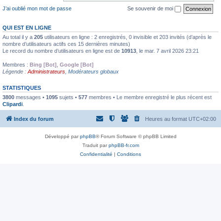
J’ai oublié mon mot de passe
Se souvenir de moi
QUI EST EN LIGNE
Au total il y a
205
utilisateurs en ligne : 2 enregistrés, 0 invisible et 203 invités (d’après le
nombre d’utilisateurs actifs ces 15 dernières minutes)
Le record du nombre d’utilisateurs en ligne est de
10913
, le mar. 7 avril 2026 23:21
Membres :
Bing [Bot]
,
Google [Bot]
Légende :
Administrateurs
,
Modérateurs globaux
STATISTIQUES
3800
messages •
1095
sujets •
577
membres • Le membre enregistré le plus récent est
Clipardi
.
Index du forum
Heures au format
UTC+02:00
Développé par
phpBB
® Forum Software © phpBB Limited
Traduit par
phpBB-fr.com
Confidentialité
|
Conditions