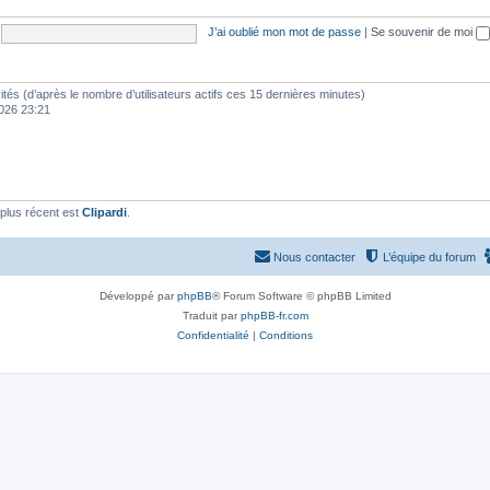
J’ai oublié mon mot de passe
|
Se souvenir de moi
nvités (d’après le nombre d’utilisateurs actifs ces 15 dernières minutes)
 2026 23:21
plus récent est
Clipardi
.
Nous contacter
L’équipe du forum
Développé par
phpBB
® Forum Software © phpBB Limited
Traduit par
phpBB-fr.com
Confidentialité
|
Conditions