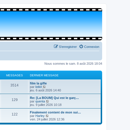
S’enregistrer
Connexion
Nous sommes le sam. 8 août 2026 18:04
MESSAGES
DERNIER MESSAGE
film la gifle
3514
V
par
lotlot
o
jeu. 6 août 2026 14:40
i
r
Re: [La BOUM] Qui est le garç…
129
l
V
par
quenta
e
o
jeu. 9 juillet 2026 10:18
d
i
e
r
Finalement content de mon sui…
122
r
l
V
par
Harley
n
e
o
ven. 24 juillet 2026 12:36
i
d
i
e
e
r
r
r
l