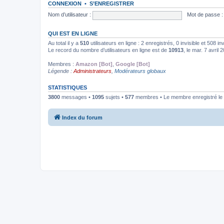
CONNEXION
•
S’ENREGISTRER
Nom d’utilisateur :
Mot de passe :
QUI EST EN LIGNE
Au total il y a
510
utilisateurs en ligne : 2 enregistrés, 0 invisible et 508 i
Le record du nombre d’utilisateurs en ligne est de
10913
, le mar. 7 avril
Membres :
Amazon [Bot]
,
Google [Bot]
Légende :
Administrateurs
,
Modérateurs globaux
STATISTIQUES
3800
messages •
1095
sujets •
577
membres • Le membre enregistré le 
Index du forum