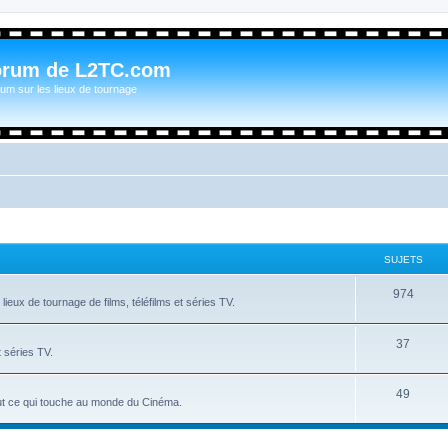
orum de L2TC.com
um sur les lieux de tournage
SUJETS
974
ieux de tournage de films, téléfilms et séries TV.
37
t séries TV.
49
tout ce qui touche au monde du Cinéma.