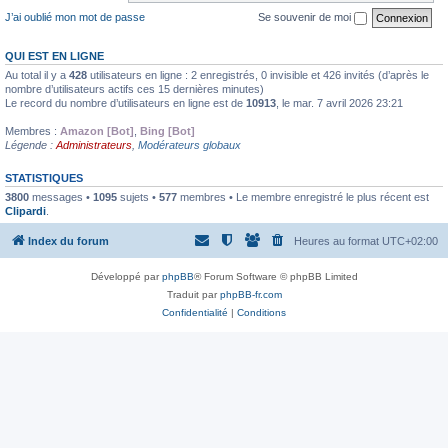
J’ai oublié mon mot de passe
Se souvenir de moi
QUI EST EN LIGNE
Au total il y a
428
utilisateurs en ligne : 2 enregistrés, 0 invisible et 426 invités (d’après le
nombre d’utilisateurs actifs ces 15 dernières minutes)
Le record du nombre d’utilisateurs en ligne est de
10913
, le mar. 7 avril 2026 23:21
Membres :
Amazon [Bot]
,
Bing [Bot]
Légende :
Administrateurs
,
Modérateurs globaux
STATISTIQUES
3800
messages •
1095
sujets •
577
membres • Le membre enregistré le plus récent est
Clipardi
.
Index du forum
Heures au format
UTC+02:00
Développé par
phpBB
® Forum Software © phpBB Limited
Traduit par
phpBB-fr.com
Confidentialité
|
Conditions