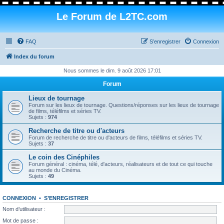
Le Forum de L2TC.com
FAQ
S’enregistrer
Connexion
Index du forum
Nous sommes le dim. 9 août 2026 17:01
Forum
Lieux de tournage
Forum sur les lieux de tournage. Questions/réponses sur les lieux de tournage
de films, téléfilms et séries TV.
Sujets :
974
Recherche de titre ou d'acteurs
Forum de recherche de titre ou d'acteurs de films, téléfilms et séries TV.
Sujets :
37
Le coin des Cinéphiles
Forum général : cinéma, télé, d'acteurs, réalisateurs et de tout ce qui touche
au monde du Cinéma.
Sujets :
49
CONNEXION
•
S’ENREGISTRER
Nom d’utilisateur :
Mot de passe :