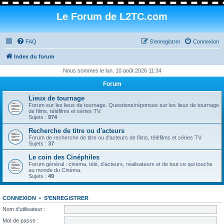
Le Forum de L2TC.com
FAQ
S’enregistrer
Connexion
Index du forum
Nous sommes le lun. 10 août 2026 11:34
Forum
Lieux de tournage
Forum sur les lieux de tournage. Questions/réponses sur les lieux de tournage
de films, téléfilms et séries TV.
Sujets :
974
Recherche de titre ou d'acteurs
Forum de recherche de titre ou d'acteurs de films, téléfilms et séries TV.
Sujets :
37
Le coin des Cinéphiles
Forum général : cinéma, télé, d'acteurs, réalisateurs et de tout ce qui touche
au monde du Cinéma.
Sujets :
49
CONNEXION
•
S’ENREGISTRER
Nom d’utilisateur :
Mot de passe :