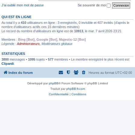
J’ai oublié mon mot de passe
Se souvenir de moi
QUI EST EN LIGNE
Au total il y a
410
utilisateurs en ligne : 3 enregistrés, 0 invisible et 407 invités (d’après le
nombre d’utilisateurs actifs ces 15 dernières minutes)
Le record du nombre d’utilisateurs en ligne est de
10913
, le mar. 7 avril 2026 23:21
Membres :
Bing [Bot]
,
Google [Bot]
,
Majestic-12 [Bot]
Légende :
Administrateurs
,
Modérateurs globaux
STATISTIQUES
3800
messages •
1095
sujets •
577
membres • Le membre enregistré le plus récent est
Clipardi
.
Index du forum
Heures au format
UTC+02:00
Développé par
phpBB
® Forum Software © phpBB Limited
Traduit par
phpBB-fr.com
Confidentialité
|
Conditions