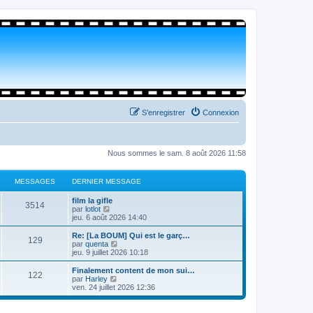
S’enregistrer
Connexion
Nous sommes le sam. 8 août 2026 11:58
MESSAGES
DERNIER MESSAGE
film la gifle
3514
V
par
lotlot
o
jeu. 6 août 2026 14:40
i
r
Re: [La BOUM] Qui est le garç…
129
l
V
par
quenta
e
o
jeu. 9 juillet 2026 10:18
d
i
e
r
Finalement content de mon sui…
122
r
l
V
par
Harley
n
e
o
ven. 24 juillet 2026 12:36
i
d
i
e
e
r
r
r
l