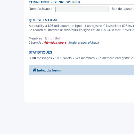
CONNEXION
•
S’ENREGISTRER
Nom d’utilisateur :
Mot de passe :
QUI EST EN LIGNE
Au total il y a
626
utilisateurs en ligne : 1 enregistré, 0 invisible et 625 in
Le record du nombre d’utilisateurs en ligne est de
10913
, le mar. 7 avril
Membres :
Bing [Bot]
Légende :
Administrateurs
,
Modérateurs globaux
STATISTIQUES
3800
messages •
1095
sujets •
577
membres • Le membre enregistré le 
Index du forum