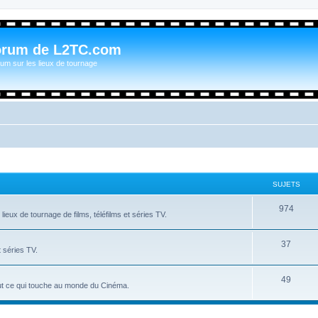
orum de L2TC.com
um sur les lieux de tournage
SUJETS
974
ieux de tournage de films, téléfilms et séries TV.
37
t séries TV.
49
tout ce qui touche au monde du Cinéma.