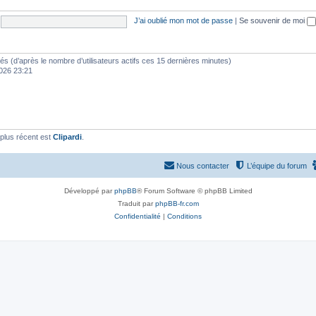
J’ai oublié mon mot de passe
|
Se souvenir de moi
vités (d’après le nombre d’utilisateurs actifs ces 15 dernières minutes)
 2026 23:21
plus récent est
Clipardi
.
Nous contacter
L’équipe du forum
Développé par
phpBB
® Forum Software © phpBB Limited
Traduit par
phpBB-fr.com
Confidentialité
|
Conditions