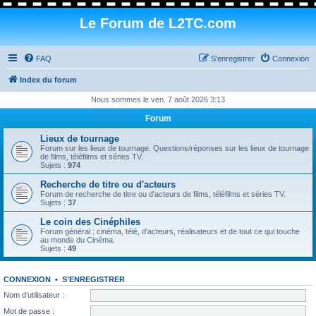
Le Forum de L2TC.com
FAQ
S’enregistrer
Connexion
Index du forum
Nous sommes le ven. 7 août 2026 3:13
Forum
Lieux de tournage
Forum sur les lieux de tournage. Questions/réponses sur les lieux de tournage
de films, téléfilms et séries TV.
Sujets :
974
Recherche de titre ou d'acteurs
Forum de recherche de titre ou d'acteurs de films, téléfilms et séries TV.
Sujets :
37
Le coin des Cinéphiles
Forum général : cinéma, télé, d'acteurs, réalisateurs et de tout ce qui touche
au monde du Cinéma.
Sujets :
49
CONNEXION
•
S’ENREGISTRER
Nom d’utilisateur :
Mot de passe :