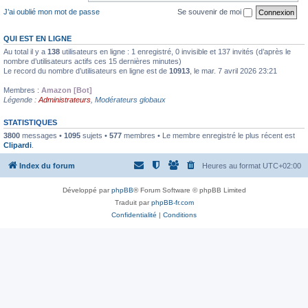
J’ai oublié mon mot de passe
Se souvenir de moi
QUI EST EN LIGNE
Au total il y a
138
utilisateurs en ligne : 1 enregistré, 0 invisible et 137 invités (d’après le
nombre d’utilisateurs actifs ces 15 dernières minutes)
Le record du nombre d’utilisateurs en ligne est de
10913
, le mar. 7 avril 2026 23:21
Membres :
Amazon [Bot]
Légende :
Administrateurs
,
Modérateurs globaux
STATISTIQUES
3800
messages •
1095
sujets •
577
membres • Le membre enregistré le plus récent est
Clipardi
.
Index du forum
Heures au format
UTC+02:00
Développé par
phpBB
® Forum Software © phpBB Limited
Traduit par
phpBB-fr.com
Confidentialité
|
Conditions