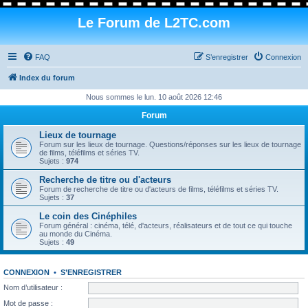
Le Forum de L2TC.com
FAQ
S’enregistrer
Connexion
Index du forum
Nous sommes le lun. 10 août 2026 12:46
Forum
Lieux de tournage
Forum sur les lieux de tournage. Questions/réponses sur les lieux de tournage
de films, téléfilms et séries TV.
Sujets :
974
Recherche de titre ou d'acteurs
Forum de recherche de titre ou d'acteurs de films, téléfilms et séries TV.
Sujets :
37
Le coin des Cinéphiles
Forum général : cinéma, télé, d'acteurs, réalisateurs et de tout ce qui touche
au monde du Cinéma.
Sujets :
49
CONNEXION
•
S’ENREGISTRER
Nom d’utilisateur :
Mot de passe :