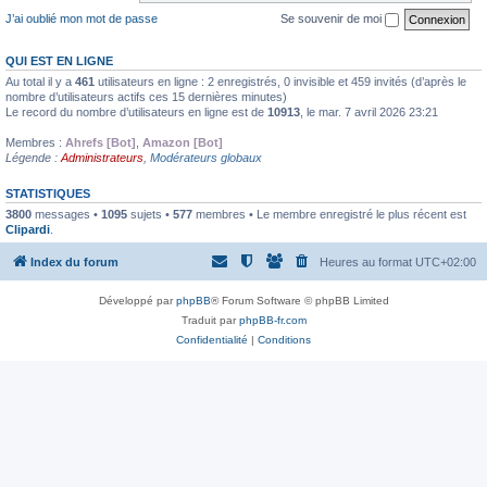
J’ai oublié mon mot de passe
Se souvenir de moi
QUI EST EN LIGNE
Au total il y a
461
utilisateurs en ligne : 2 enregistrés, 0 invisible et 459 invités (d’après le
nombre d’utilisateurs actifs ces 15 dernières minutes)
Le record du nombre d’utilisateurs en ligne est de
10913
, le mar. 7 avril 2026 23:21
Membres :
Ahrefs [Bot]
,
Amazon [Bot]
Légende :
Administrateurs
,
Modérateurs globaux
STATISTIQUES
3800
messages •
1095
sujets •
577
membres • Le membre enregistré le plus récent est
Clipardi
.
Index du forum
Heures au format
UTC+02:00
Développé par
phpBB
® Forum Software © phpBB Limited
Traduit par
phpBB-fr.com
Confidentialité
|
Conditions