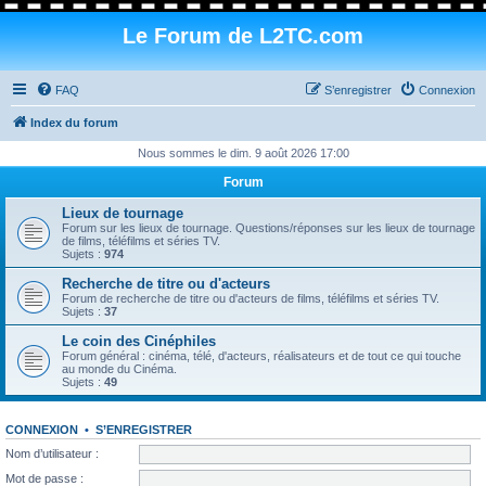
Le Forum de L2TC.com
FAQ
S’enregistrer
Connexion
Index du forum
Nous sommes le dim. 9 août 2026 17:00
Forum
Lieux de tournage
Forum sur les lieux de tournage. Questions/réponses sur les lieux de tournage
de films, téléfilms et séries TV.
Sujets :
974
Recherche de titre ou d'acteurs
Forum de recherche de titre ou d'acteurs de films, téléfilms et séries TV.
Sujets :
37
Le coin des Cinéphiles
Forum général : cinéma, télé, d'acteurs, réalisateurs et de tout ce qui touche
au monde du Cinéma.
Sujets :
49
CONNEXION
•
S’ENREGISTRER
Nom d’utilisateur :
Mot de passe :