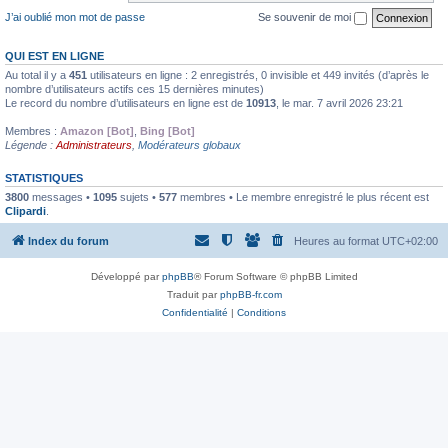
J’ai oublié mon mot de passe
Se souvenir de moi
QUI EST EN LIGNE
Au total il y a
451
utilisateurs en ligne : 2 enregistrés, 0 invisible et 449 invités (d’après le
nombre d’utilisateurs actifs ces 15 dernières minutes)
Le record du nombre d’utilisateurs en ligne est de
10913
, le mar. 7 avril 2026 23:21
Membres :
Amazon [Bot]
,
Bing [Bot]
Légende :
Administrateurs
,
Modérateurs globaux
STATISTIQUES
3800
messages •
1095
sujets •
577
membres • Le membre enregistré le plus récent est
Clipardi
.
Index du forum
Heures au format
UTC+02:00
Développé par
phpBB
® Forum Software © phpBB Limited
Traduit par
phpBB-fr.com
Confidentialité
|
Conditions