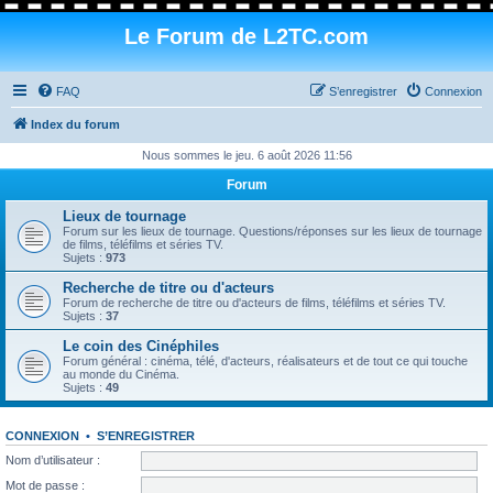
Le Forum de L2TC.com
FAQ
S’enregistrer
Connexion
Index du forum
Nous sommes le jeu. 6 août 2026 11:56
Forum
Lieux de tournage
Forum sur les lieux de tournage. Questions/réponses sur les lieux de tournage
de films, téléfilms et séries TV.
Sujets :
973
Recherche de titre ou d'acteurs
Forum de recherche de titre ou d'acteurs de films, téléfilms et séries TV.
Sujets :
37
Le coin des Cinéphiles
Forum général : cinéma, télé, d'acteurs, réalisateurs et de tout ce qui touche
au monde du Cinéma.
Sujets :
49
CONNEXION
•
S’ENREGISTRER
Nom d’utilisateur :
Mot de passe :