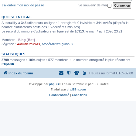
J’ai oublié mon mot de passe
Se souvenir de moi
QUI EST EN LIGNE
Au total il y a
345
utilisateurs en ligne : 1 enregistré, 0 invisible et 344 invités (d’après le
nombre d’utilisateurs actifs ces 15 dernières minutes)
Le record du nombre d’utilisateurs en ligne est de
10913
, le mar. 7 avril 2026 23:21
Membres :
Bing [Bot]
Légende :
Administrateurs
,
Modérateurs globaux
STATISTIQUES
3799
messages •
1094
sujets •
577
membres • Le membre enregistré le plus récent est
Clipardi
.
Index du forum
Heures au format
UTC+02:00
Développé par
phpBB
® Forum Software © phpBB Limited
Traduit par
phpBB-fr.com
Confidentialité
|
Conditions