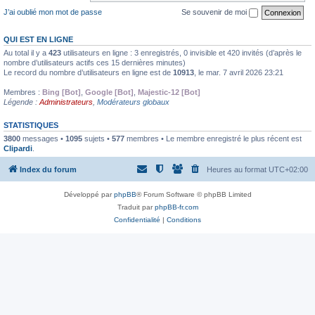
J’ai oublié mon mot de passe
Se souvenir de moi
QUI EST EN LIGNE
Au total il y a
423
utilisateurs en ligne : 3 enregistrés, 0 invisible et 420 invités (d’après le
nombre d’utilisateurs actifs ces 15 dernières minutes)
Le record du nombre d’utilisateurs en ligne est de
10913
, le mar. 7 avril 2026 23:21
Membres :
Bing [Bot]
,
Google [Bot]
,
Majestic-12 [Bot]
Légende :
Administrateurs
,
Modérateurs globaux
STATISTIQUES
3800
messages •
1095
sujets •
577
membres • Le membre enregistré le plus récent est
Clipardi
.
Index du forum
Heures au format
UTC+02:00
Développé par
phpBB
® Forum Software © phpBB Limited
Traduit par
phpBB-fr.com
Confidentialité
|
Conditions