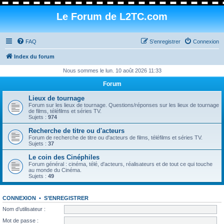
Le Forum de L2TC.com
FAQ
S’enregistrer
Connexion
Index du forum
Nous sommes le lun. 10 août 2026 11:33
Forum
Lieux de tournage
Forum sur les lieux de tournage. Questions/réponses sur les lieux de tournage
de films, téléfilms et séries TV.
Sujets :
974
Recherche de titre ou d'acteurs
Forum de recherche de titre ou d'acteurs de films, téléfilms et séries TV.
Sujets :
37
Le coin des Cinéphiles
Forum général : cinéma, télé, d'acteurs, réalisateurs et de tout ce qui touche
au monde du Cinéma.
Sujets :
49
CONNEXION
•
S’ENREGISTRER
Nom d’utilisateur :
Mot de passe :