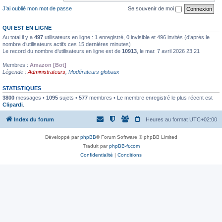
J’ai oublié mon mot de passe
Se souvenir de moi
QUI EST EN LIGNE
Au total il y a
497
utilisateurs en ligne : 1 enregistré, 0 invisible et 496 invités (d’après le
nombre d’utilisateurs actifs ces 15 dernières minutes)
Le record du nombre d’utilisateurs en ligne est de
10913
, le mar. 7 avril 2026 23:21
Membres :
Amazon [Bot]
Légende :
Administrateurs
,
Modérateurs globaux
STATISTIQUES
3800
messages •
1095
sujets •
577
membres • Le membre enregistré le plus récent est
Clipardi
.
Index du forum
Heures au format
UTC+02:00
Développé par
phpBB
® Forum Software © phpBB Limited
Traduit par
phpBB-fr.com
Confidentialité
|
Conditions