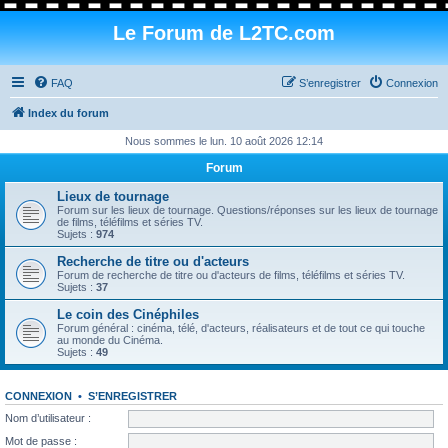
Le Forum de L2TC.com
FAQ
S’enregistrer
Connexion
Index du forum
Nous sommes le lun. 10 août 2026 12:14
Forum
Lieux de tournage
Forum sur les lieux de tournage. Questions/réponses sur les lieux de tournage
de films, téléfilms et séries TV.
Sujets :
974
Recherche de titre ou d'acteurs
Forum de recherche de titre ou d'acteurs de films, téléfilms et séries TV.
Sujets :
37
Le coin des Cinéphiles
Forum général : cinéma, télé, d'acteurs, réalisateurs et de tout ce qui touche
au monde du Cinéma.
Sujets :
49
CONNEXION
•
S’ENREGISTRER
Nom d’utilisateur :
Mot de passe :