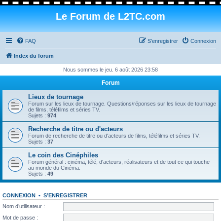
Le Forum de L2TC.com
FAQ
S’enregistrer
Connexion
Index du forum
Nous sommes le jeu. 6 août 2026 23:58
Forum
Lieux de tournage
Forum sur les lieux de tournage. Questions/réponses sur les lieux de tournage
de films, téléfilms et séries TV.
Sujets :
974
Recherche de titre ou d'acteurs
Forum de recherche de titre ou d'acteurs de films, téléfilms et séries TV.
Sujets :
37
Le coin des Cinéphiles
Forum général : cinéma, télé, d'acteurs, réalisateurs et de tout ce qui touche
au monde du Cinéma.
Sujets :
49
CONNEXION
•
S’ENREGISTRER
Nom d’utilisateur :
Mot de passe :