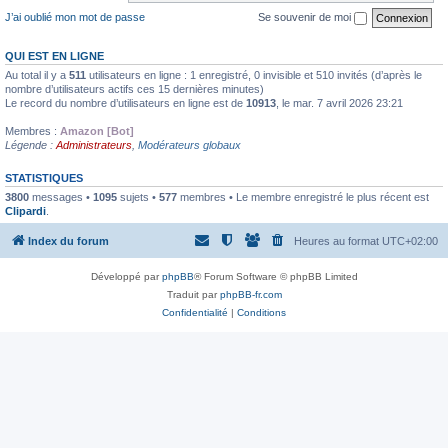
J’ai oublié mon mot de passe
Se souvenir de moi
QUI EST EN LIGNE
Au total il y a
511
utilisateurs en ligne : 1 enregistré, 0 invisible et 510 invités (d’après le
nombre d’utilisateurs actifs ces 15 dernières minutes)
Le record du nombre d’utilisateurs en ligne est de
10913
, le mar. 7 avril 2026 23:21
Membres :
Amazon [Bot]
Légende :
Administrateurs
,
Modérateurs globaux
STATISTIQUES
3800
messages •
1095
sujets •
577
membres • Le membre enregistré le plus récent est
Clipardi
.
Index du forum
Heures au format
UTC+02:00
Développé par
phpBB
® Forum Software © phpBB Limited
Traduit par
phpBB-fr.com
Confidentialité
|
Conditions