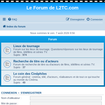
Le Forum de L2TC.com
FAQ
S’enregistrer
Connexion
Index du forum
Nous sommes le ven. 7 août 2026 9:56
Forum
Lieux de tournage
Forum sur les lieux de tournage. Questions/réponses sur les lieux de tournage
de films, téléfilms et séries TV.
Sujets :
974
Recherche de titre ou d'acteurs
Forum de recherche de titre ou d'acteurs de films, téléfilms et séries TV.
Sujets :
37
Le coin des Cinéphiles
Forum général : cinéma, télé, d'acteurs, réalisateurs et de tout ce qui touche
au monde du Cinéma.
Sujets :
49
CONNEXION
•
S’ENREGISTRER
Nom d’utilisateur :
Mot de passe :