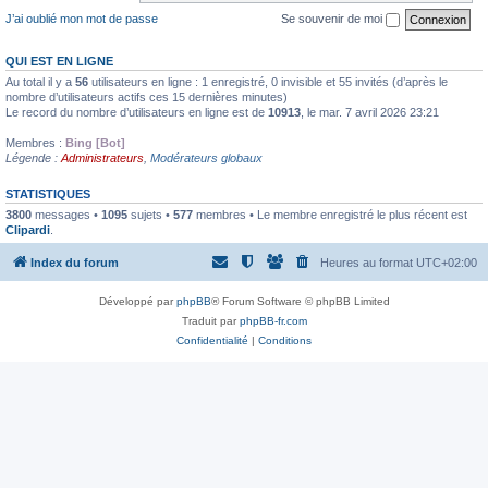
J’ai oublié mon mot de passe
Se souvenir de moi
QUI EST EN LIGNE
Au total il y a
56
utilisateurs en ligne : 1 enregistré, 0 invisible et 55 invités (d’après le
nombre d’utilisateurs actifs ces 15 dernières minutes)
Le record du nombre d’utilisateurs en ligne est de
10913
, le mar. 7 avril 2026 23:21
Membres :
Bing [Bot]
Légende :
Administrateurs
,
Modérateurs globaux
STATISTIQUES
3800
messages •
1095
sujets •
577
membres • Le membre enregistré le plus récent est
Clipardi
.
Index du forum
Heures au format
UTC+02:00
Développé par
phpBB
® Forum Software © phpBB Limited
Traduit par
phpBB-fr.com
Confidentialité
|
Conditions