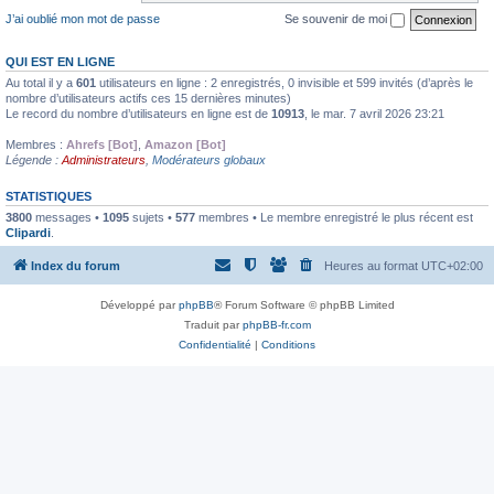
J’ai oublié mon mot de passe
Se souvenir de moi
QUI EST EN LIGNE
Au total il y a
601
utilisateurs en ligne : 2 enregistrés, 0 invisible et 599 invités (d’après le
nombre d’utilisateurs actifs ces 15 dernières minutes)
Le record du nombre d’utilisateurs en ligne est de
10913
, le mar. 7 avril 2026 23:21
Membres :
Ahrefs [Bot]
,
Amazon [Bot]
Légende :
Administrateurs
,
Modérateurs globaux
STATISTIQUES
3800
messages •
1095
sujets •
577
membres • Le membre enregistré le plus récent est
Clipardi
.
Index du forum
Heures au format
UTC+02:00
Développé par
phpBB
® Forum Software © phpBB Limited
Traduit par
phpBB-fr.com
Confidentialité
|
Conditions