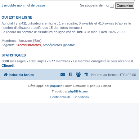
J’ai oublié mon mot de passe
Se souvenir de moi
QUI EST EN LIGNE
Au total il y a
411
utilisateurs en ligne : 1 enregistré, 0 invisible et 410 invités (d’après le
nombre d’utilisateurs actifs ces 15 dernières minutes)
Le record du nombre d’utilisateurs en ligne est de
10913
, le mar. 7 avril 2026 23:21
Membres :
Amazon [Bot]
Légende :
Administrateurs
,
Modérateurs globaux
STATISTIQUES
3800
messages •
1095
sujets •
577
membres • Le membre enregistré le plus récent est
Clipardi
.
Index du forum
Heures au format
UTC+02:00
Développé par
phpBB
® Forum Software © phpBB Limited
Traduit par
phpBB-fr.com
Confidentialité
|
Conditions