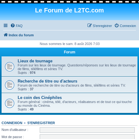
Le Forum de L2TC.com
FAQ
S’enregistrer
Connexion
Index du forum
Nous sommes le sam. 8 août 2026 7:03
Forum
Lieux de tournage
Forum sur les lieux de tournage. Questions/réponses sur les lieux de tournage
de films, téléfilms et séries TV.
Sujets :
974
Recherche de titre ou d'acteurs
Forum de recherche de titre ou d'acteurs de films, téléfilms et séries TV.
Sujets :
37
Le coin des Cinéphiles
Forum général : cinéma, télé, d'acteurs, réalisateurs et de tout ce qui touche
au monde du Cinéma.
Sujets :
49
CONNEXION
•
S’ENREGISTRER
Nom d’utilisateur :
Mot de passe :