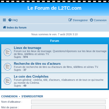
Le Forum de L2TC.com
FAQ
S’enregistrer
Connexion
Index du forum
Nous sommes le ven. 7 août 2026 3:10
Forum
Lieux de tournage
Forum sur les lieux de tournage. Questions/réponses sur les lieux de tournage
de films, téléfilms et séries TV.
Sujets :
974
Recherche de titre ou d'acteurs
Forum de recherche de titre ou d'acteurs de films, téléfilms et séries TV.
Sujets :
37
Le coin des Cinéphiles
Forum général : cinéma, télé, d'acteurs, réalisateurs et de tout ce qui touche
au monde du Cinéma.
Sujets :
49
CONNEXION
•
S’ENREGISTRER
Nom d’utilisateur :
Mot de passe :