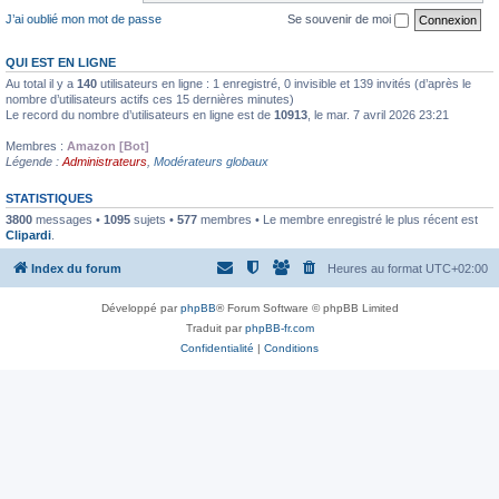
J’ai oublié mon mot de passe
Se souvenir de moi
QUI EST EN LIGNE
Au total il y a
140
utilisateurs en ligne : 1 enregistré, 0 invisible et 139 invités (d’après le
nombre d’utilisateurs actifs ces 15 dernières minutes)
Le record du nombre d’utilisateurs en ligne est de
10913
, le mar. 7 avril 2026 23:21
Membres :
Amazon [Bot]
Légende :
Administrateurs
,
Modérateurs globaux
STATISTIQUES
3800
messages •
1095
sujets •
577
membres • Le membre enregistré le plus récent est
Clipardi
.
Index du forum
Heures au format
UTC+02:00
Développé par
phpBB
® Forum Software © phpBB Limited
Traduit par
phpBB-fr.com
Confidentialité
|
Conditions