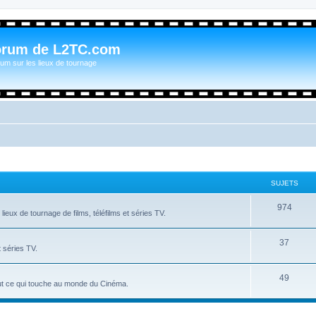
orum de L2TC.com
um sur les lieux de tournage
SUJETS
974
ieux de tournage de films, téléfilms et séries TV.
37
t séries TV.
49
tout ce qui touche au monde du Cinéma.