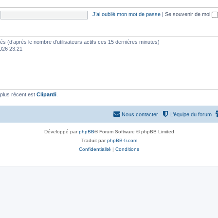
J’ai oublié mon mot de passe
|
Se souvenir de moi
vités (d’après le nombre d’utilisateurs actifs ces 15 dernières minutes)
 2026 23:21
plus récent est
Clipardi
.
Nous contacter
L’équipe du forum
Développé par
phpBB
® Forum Software © phpBB Limited
Traduit par
phpBB-fr.com
Confidentialité
|
Conditions