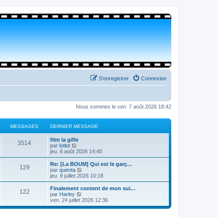
S’enregistrer
Connexion
Nous sommes le ven. 7 août 2026 18:42
MESSAGES
DERNIER MESSAGE
film la gifle
3514
V
par
lotlot
o
jeu. 6 août 2026 14:40
i
r
Re: [La BOUM] Qui est le garç…
129
l
V
par
quenta
e
o
jeu. 9 juillet 2026 10:18
d
i
e
r
Finalement content de mon sui…
122
r
l
V
par
Harley
n
e
o
ven. 24 juillet 2026 12:36
i
d
i
e
e
r
r
r
l