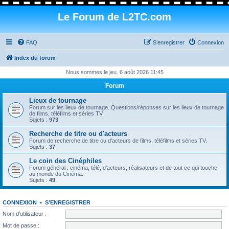
Le Forum de L2TC.com
FAQ
S’enregistrer
Connexion
Index du forum
Nous sommes le jeu. 6 août 2026 11:45
Forum
Lieux de tournage
Forum sur les lieux de tournage. Questions/réponses sur les lieux de tournage
de films, téléfilms et séries TV.
Sujets :
973
Recherche de titre ou d'acteurs
Forum de recherche de titre ou d'acteurs de films, téléfilms et séries TV.
Sujets :
37
Le coin des Cinéphiles
Forum général : cinéma, télé, d'acteurs, réalisateurs et de tout ce qui touche
au monde du Cinéma.
Sujets :
49
CONNEXION
•
S’ENREGISTRER
Nom d’utilisateur :
Mot de passe :