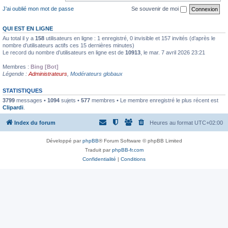
J’ai oublié mon mot de passe
Se souvenir de moi
QUI EST EN LIGNE
Au total il y a
158
utilisateurs en ligne : 1 enregistré, 0 invisible et 157 invités (d’après le
nombre d’utilisateurs actifs ces 15 dernières minutes)
Le record du nombre d’utilisateurs en ligne est de
10913
, le mar. 7 avril 2026 23:21
Membres :
Bing [Bot]
Légende :
Administrateurs
,
Modérateurs globaux
STATISTIQUES
3799
messages •
1094
sujets •
577
membres • Le membre enregistré le plus récent est
Clipardi
.
Index du forum
Heures au format
UTC+02:00
Développé par
phpBB
® Forum Software © phpBB Limited
Traduit par
phpBB-fr.com
Confidentialité
|
Conditions