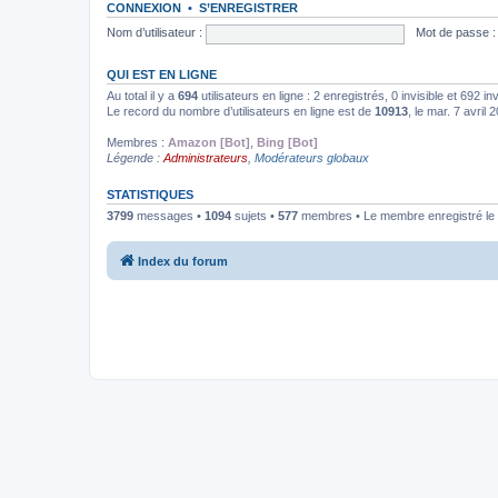
CONNEXION
•
S’ENREGISTRER
Nom d’utilisateur :
Mot de passe :
QUI EST EN LIGNE
Au total il y a
694
utilisateurs en ligne : 2 enregistrés, 0 invisible et 692 i
Le record du nombre d’utilisateurs en ligne est de
10913
, le mar. 7 avril
Membres :
Amazon [Bot]
,
Bing [Bot]
Légende :
Administrateurs
,
Modérateurs globaux
STATISTIQUES
3799
messages •
1094
sujets •
577
membres • Le membre enregistré le 
Index du forum