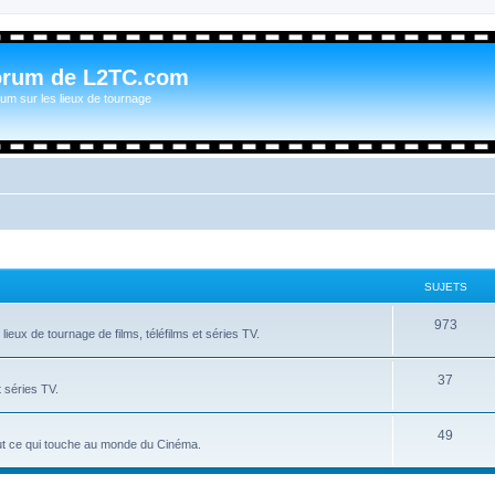
orum de L2TC.com
um sur les lieux de tournage
SUJETS
973
ieux de tournage de films, téléfilms et séries TV.
37
t séries TV.
49
tout ce qui touche au monde du Cinéma.