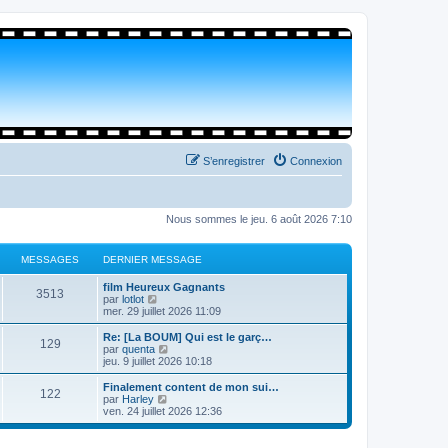
S’enregistrer
Connexion
Nous sommes le jeu. 6 août 2026 7:10
MESSAGES
DERNIER MESSAGE
film Heureux Gagnants
3513
V
par
lotlot
o
mer. 29 juillet 2026 11:09
i
r
Re: [La BOUM] Qui est le garç…
129
l
V
par
quenta
e
o
jeu. 9 juillet 2026 10:18
d
i
e
r
Finalement content de mon sui…
122
r
l
V
par
Harley
n
e
o
ven. 24 juillet 2026 12:36
i
d
i
e
e
r
r
r
l