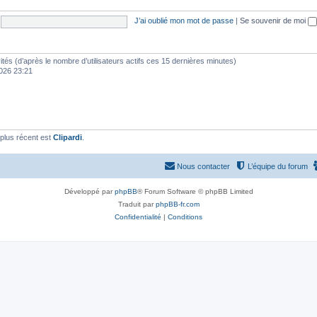
J’ai oublié mon mot de passe
|
Se souvenir de moi
nvités (d’après le nombre d’utilisateurs actifs ces 15 dernières minutes)
 2026 23:21
plus récent est
Clipardi
.
Nous contacter
L’équipe du forum
Développé par
phpBB
® Forum Software © phpBB Limited
Traduit par
phpBB-fr.com
Confidentialité
|
Conditions