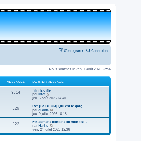
S’enregistrer
Connexion
Nous sommes le ven. 7 août 2026 22:56
MESSAGES
DERNIER MESSAGE
film la gifle
3514
V
par
lotlot
o
jeu. 6 août 2026 14:40
i
r
Re: [La BOUM] Qui est le garç…
129
l
V
par
quenta
e
o
jeu. 9 juillet 2026 10:18
d
i
e
r
Finalement content de mon sui…
122
r
l
V
par
Harley
n
e
o
ven. 24 juillet 2026 12:36
i
d
i
e
e
r
r
r
l