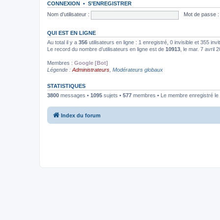
CONNEXION
•
S’ENREGISTRER
Nom d’utilisateur :
Mot de passe :
QUI EST EN LIGNE
Au total il y a
356
utilisateurs en ligne : 1 enregistré, 0 invisible et 355 in
Le record du nombre d’utilisateurs en ligne est de
10913
, le mar. 7 avril
Membres :
Google [Bot]
Légende :
Administrateurs
,
Modérateurs globaux
STATISTIQUES
3800
messages •
1095
sujets •
577
membres • Le membre enregistré le 
Index du forum