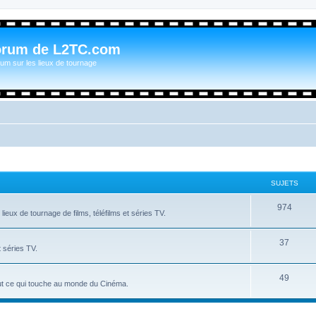
orum de L2TC.com
um sur les lieux de tournage
SUJETS
974
ieux de tournage de films, téléfilms et séries TV.
37
t séries TV.
49
tout ce qui touche au monde du Cinéma.