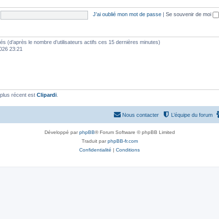
J’ai oublié mon mot de passe
|
Se souvenir de moi
vités (d’après le nombre d’utilisateurs actifs ces 15 dernières minutes)
 2026 23:21
plus récent est
Clipardi
.
Nous contacter
L’équipe du forum
Développé par
phpBB
® Forum Software © phpBB Limited
Traduit par
phpBB-fr.com
Confidentialité
|
Conditions