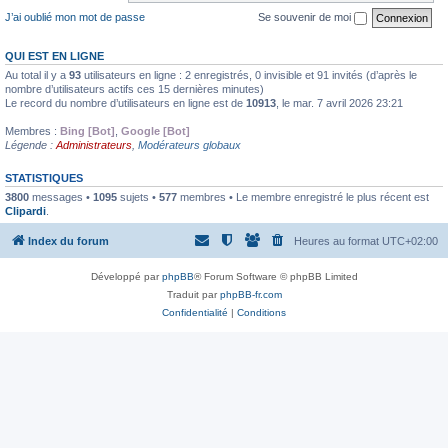
J’ai oublié mon mot de passe
Se souvenir de moi
QUI EST EN LIGNE
Au total il y a
93
utilisateurs en ligne : 2 enregistrés, 0 invisible et 91 invités (d’après le
nombre d’utilisateurs actifs ces 15 dernières minutes)
Le record du nombre d’utilisateurs en ligne est de
10913
, le mar. 7 avril 2026 23:21
Membres :
Bing [Bot]
,
Google [Bot]
Légende :
Administrateurs
,
Modérateurs globaux
STATISTIQUES
3800
messages •
1095
sujets •
577
membres • Le membre enregistré le plus récent est
Clipardi
.
Index du forum
Heures au format
UTC+02:00
Développé par
phpBB
® Forum Software © phpBB Limited
Traduit par
phpBB-fr.com
Confidentialité
|
Conditions