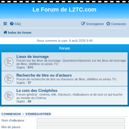
Le Forum de L2TC.com
FAQ
S’enregistrer
Connexion
Index du forum
Nous sommes le sam. 8 août 2026 9:48
Forum
Lieux de tournage
Forum sur les lieux de tournage. Questions/réponses sur les lieux de tournage
de films, téléfilms et séries TV.
Sujets :
974
Recherche de titre ou d'acteurs
Forum de recherche de titre ou d'acteurs de films, téléfilms et séries TV.
Sujets :
37
Le coin des Cinéphiles
Forum général : cinéma, télé, d'acteurs, réalisateurs et de tout ce qui touche
au monde du Cinéma.
Sujets :
49
CONNEXION
•
S’ENREGISTRER
Nom d’utilisateur :
Mot de passe :