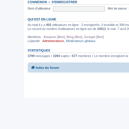
CONNEXION
•
S’ENREGISTRER
Nom d’utilisateur :
Mot de passe :
QUI EST EN LIGNE
Au total il y a
402
utilisateurs en ligne : 3 enregistrés, 0 invisible et 399 i
Le record du nombre d’utilisateurs en ligne est de
10913
, le mar. 7 avril
Membres :
Amazon [Bot]
,
Bing [Bot]
,
Google [Bot]
Légende :
Administrateurs
,
Modérateurs globaux
STATISTIQUES
3799
messages •
1094
sujets •
577
membres • Le membre enregistré le 
Index du forum