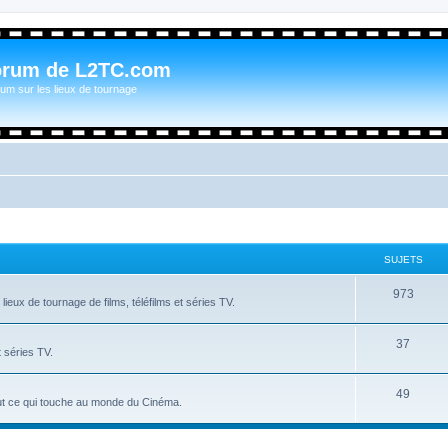
orum de L2TC.com
um sur les lieux de tournage
SUJETS
973
ieux de tournage de films, téléfilms et séries TV.
37
t séries TV.
49
tout ce qui touche au monde du Cinéma.