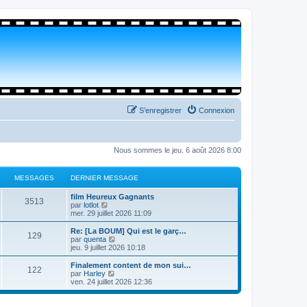
S’enregistrer
Connexion
Nous sommes le jeu. 6 août 2026 8:00
MESSAGES
DERNIER MESSAGE
film Heureux Gagnants
3513
V
par
lotlot
o
mer. 29 juillet 2026 11:09
i
r
Re: [La BOUM] Qui est le garç…
129
l
V
par
quenta
e
o
jeu. 9 juillet 2026 10:18
d
i
e
r
Finalement content de mon sui…
122
r
l
V
par
Harley
n
e
o
ven. 24 juillet 2026 12:36
i
d
i
e
e
r
r
r
l