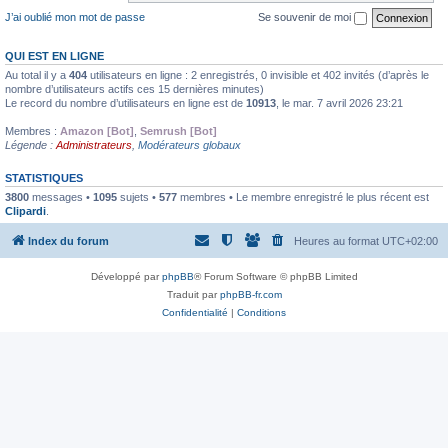
J’ai oublié mon mot de passe
Se souvenir de moi
QUI EST EN LIGNE
Au total il y a
404
utilisateurs en ligne : 2 enregistrés, 0 invisible et 402 invités (d’après le
nombre d’utilisateurs actifs ces 15 dernières minutes)
Le record du nombre d’utilisateurs en ligne est de
10913
, le mar. 7 avril 2026 23:21
Membres :
Amazon [Bot]
,
Semrush [Bot]
Légende :
Administrateurs
,
Modérateurs globaux
STATISTIQUES
3800
messages •
1095
sujets •
577
membres • Le membre enregistré le plus récent est
Clipardi
.
Index du forum
Heures au format
UTC+02:00
Développé par
phpBB
® Forum Software © phpBB Limited
Traduit par
phpBB-fr.com
Confidentialité
|
Conditions