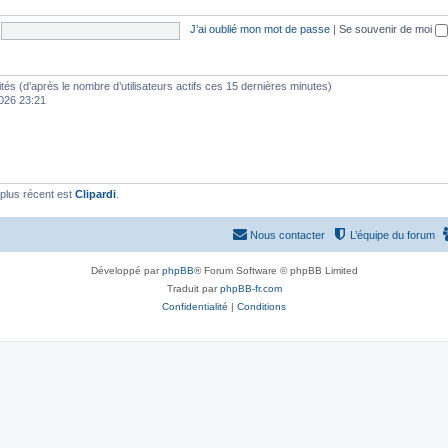
J’ai oublié mon mot de passe
|
Se souvenir de moi
nvités (d’après le nombre d’utilisateurs actifs ces 15 dernières minutes)
 2026 23:21
plus récent est
Clipardi
.
Nous contacter
L’équipe du forum
Développé par
phpBB
® Forum Software © phpBB Limited
Traduit par
phpBB-fr.com
Confidentialité
|
Conditions