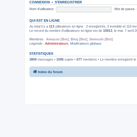
CONNEXION
•
S’ENREGISTRER
Nom d’utilisateur :
Mot de passe :
QUI EST EN LIGNE
Au total il y a
113
utilisateurs en ligne : 3 enregistrés, 0 invisible et 110 i
Le record du nombre d’utilisateurs en ligne est de
10913
, le mar. 7 avril
Membres :
Amazon [Bot]
,
Bing [Bot]
,
Semrush [Bot]
Légende :
Administrateurs
,
Modérateurs globaux
STATISTIQUES
3800
messages •
1095
sujets •
577
membres • Le membre enregistré le 
Index du forum