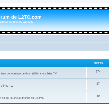
orum de L2TC.com
um sur les lieux de tournage
SUJETS
974
ieux de tournage de films, téléfilms et séries TV.
37
t séries TV.
49
tout ce qui touche au monde du Cinéma.