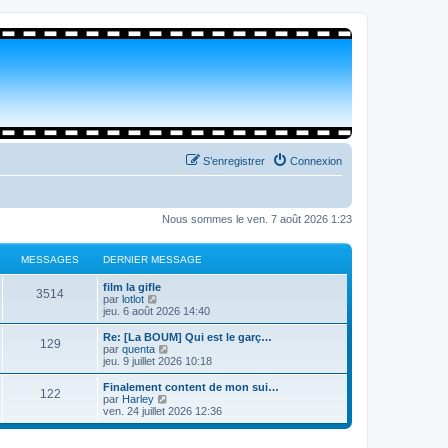
S’enregistrer
Connexion
Nous sommes le ven. 7 août 2026 1:23
MESSAGES
DERNIER MESSAGE
film la gifle
3514
V
par
lotlot
o
jeu. 6 août 2026 14:40
i
r
Re: [La BOUM] Qui est le garç…
129
l
V
par
quenta
e
o
jeu. 9 juillet 2026 10:18
d
i
e
r
Finalement content de mon sui…
122
r
l
V
par
Harley
n
e
o
ven. 24 juillet 2026 12:36
i
d
i
e
e
r
r
r
l