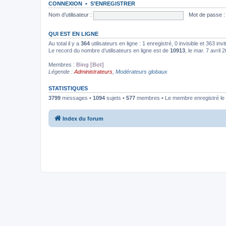
CONNEXION
•
S’ENREGISTRER
Nom d’utilisateur :
Mot de passe :
QUI EST EN LIGNE
Au total il y a
364
utilisateurs en ligne : 1 enregistré, 0 invisible et 363 in
Le record du nombre d’utilisateurs en ligne est de
10913
, le mar. 7 avril
Membres :
Bing [Bot]
Légende :
Administrateurs
,
Modérateurs globaux
STATISTIQUES
3799
messages •
1094
sujets •
577
membres • Le membre enregistré le 
Index du forum