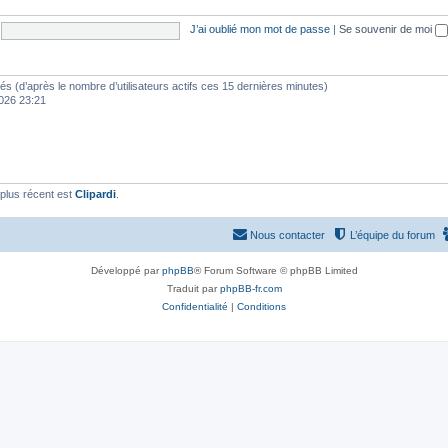
J’ai oublié mon mot de passe
|
Se souvenir de moi
vités (d’après le nombre d’utilisateurs actifs ces 15 dernières minutes)
 2026 23:21
plus récent est
Clipardi
.
Nous contacter
L’équipe du forum
Développé par
phpBB
® Forum Software © phpBB Limited
Traduit par
phpBB-fr.com
Confidentialité
|
Conditions