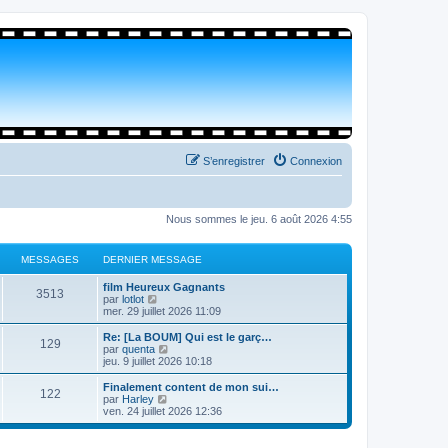
S’enregistrer
Connexion
Nous sommes le jeu. 6 août 2026 4:55
MESSAGES
DERNIER MESSAGE
film Heureux Gagnants
3513
V
par
lotlot
o
mer. 29 juillet 2026 11:09
i
r
Re: [La BOUM] Qui est le garç…
129
l
V
par
quenta
e
o
jeu. 9 juillet 2026 10:18
d
i
e
r
Finalement content de mon sui…
122
r
l
V
par
Harley
n
e
o
ven. 24 juillet 2026 12:36
i
d
i
e
e
r
r
r
l