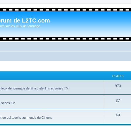
orum de L2TC.com
um sur les lieux de tournage
SUJETS
973
ieux de tournage de films, téléfilms et séries TV.
37
t séries TV.
49
tout ce qui touche au monde du Cinéma.