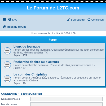
Le Forum de L2TC.com
FAQ
S’enregistrer
Connexion
Index du forum
Nous sommes le dim. 9 août 2026 1:09
Forum
Lieux de tournage
Forum sur les lieux de tournage. Questions/réponses sur les lieux de tournage
de films, téléfilms et séries TV.
Sujets :
974
Recherche de titre ou d'acteurs
Forum de recherche de titre ou d'acteurs de films, téléfilms et séries TV.
Sujets :
37
Le coin des Cinéphiles
Forum général : cinéma, télé, d'acteurs, réalisateurs et de tout ce qui touche
au monde du Cinéma.
Sujets :
49
CONNEXION
•
S’ENREGISTRER
Nom d’utilisateur :
Mot de passe :