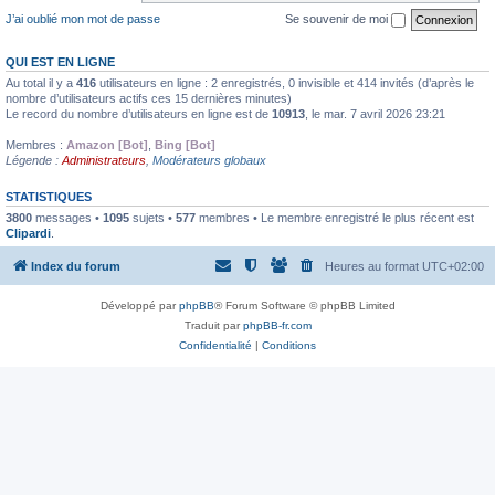
J’ai oublié mon mot de passe
Se souvenir de moi
QUI EST EN LIGNE
Au total il y a
416
utilisateurs en ligne : 2 enregistrés, 0 invisible et 414 invités (d’après le
nombre d’utilisateurs actifs ces 15 dernières minutes)
Le record du nombre d’utilisateurs en ligne est de
10913
, le mar. 7 avril 2026 23:21
Membres :
Amazon [Bot]
,
Bing [Bot]
Légende :
Administrateurs
,
Modérateurs globaux
STATISTIQUES
3800
messages •
1095
sujets •
577
membres • Le membre enregistré le plus récent est
Clipardi
.
Index du forum
Heures au format
UTC+02:00
Développé par
phpBB
® Forum Software © phpBB Limited
Traduit par
phpBB-fr.com
Confidentialité
|
Conditions