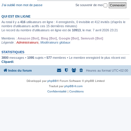
J’ai oublié mon mot de passe
Se souvenir de moi
QUI EST EN LIGNE
Au total il y a
416
utilisateurs en ligne : 4 enregistrés, 0 invisible et 412 invités (d’après le
nombre d’utilisateurs actifs ces 15 dernières minutes)
Le record du nombre d’utilisateurs en ligne est de
10913
, le mar. 7 avril 2026 23:21
Membres :
Amazon [Bot]
,
Bing [Bot]
,
Google [Bot]
,
Semrush [Bot]
Légende :
Administrateurs
,
Modérateurs globaux
STATISTIQUES
3800
messages •
1095
sujets •
577
membres • Le membre enregistré le plus récent est
Clipardi
.
Index du forum
Heures au format
UTC+02:00
Développé par
phpBB
® Forum Software © phpBB Limited
Traduit par
phpBB-fr.com
Confidentialité
|
Conditions