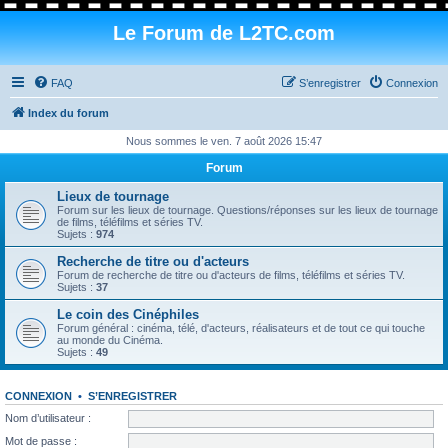
Le Forum de L2TC.com
FAQ
S’enregistrer
Connexion
Index du forum
Nous sommes le ven. 7 août 2026 15:47
Forum
Lieux de tournage
Forum sur les lieux de tournage. Questions/réponses sur les lieux de tournage
de films, téléfilms et séries TV.
Sujets :
974
Recherche de titre ou d'acteurs
Forum de recherche de titre ou d'acteurs de films, téléfilms et séries TV.
Sujets :
37
Le coin des Cinéphiles
Forum général : cinéma, télé, d'acteurs, réalisateurs et de tout ce qui touche
au monde du Cinéma.
Sujets :
49
CONNEXION
•
S’ENREGISTRER
Nom d’utilisateur :
Mot de passe :