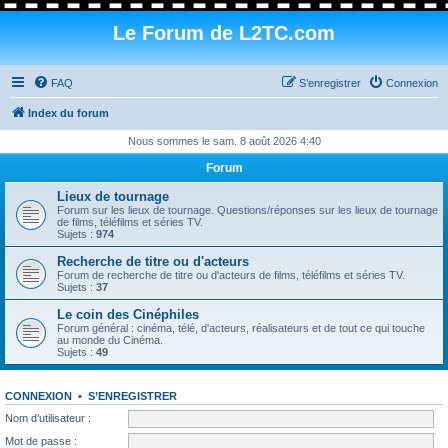
Le Forum de L2TC.com
FAQ
S’enregistrer
Connexion
Index du forum
Nous sommes le sam. 8 août 2026 4:40
Forum
Lieux de tournage
Forum sur les lieux de tournage. Questions/réponses sur les lieux de tournage
de films, téléfilms et séries TV.
Sujets :
974
Recherche de titre ou d'acteurs
Forum de recherche de titre ou d'acteurs de films, téléfilms et séries TV.
Sujets :
37
Le coin des Cinéphiles
Forum général : cinéma, télé, d'acteurs, réalisateurs et de tout ce qui touche
au monde du Cinéma.
Sujets :
49
CONNEXION
•
S’ENREGISTRER
Nom d’utilisateur :
Mot de passe :