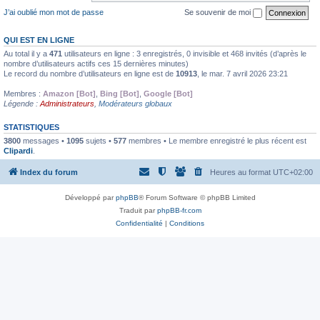
J’ai oublié mon mot de passe
Se souvenir de moi
QUI EST EN LIGNE
Au total il y a
471
utilisateurs en ligne : 3 enregistrés, 0 invisible et 468 invités (d’après le
nombre d’utilisateurs actifs ces 15 dernières minutes)
Le record du nombre d’utilisateurs en ligne est de
10913
, le mar. 7 avril 2026 23:21
Membres :
Amazon [Bot]
,
Bing [Bot]
,
Google [Bot]
Légende :
Administrateurs
,
Modérateurs globaux
STATISTIQUES
3800
messages •
1095
sujets •
577
membres • Le membre enregistré le plus récent est
Clipardi
.
Index du forum
Heures au format
UTC+02:00
Développé par
phpBB
® Forum Software © phpBB Limited
Traduit par
phpBB-fr.com
Confidentialité
|
Conditions