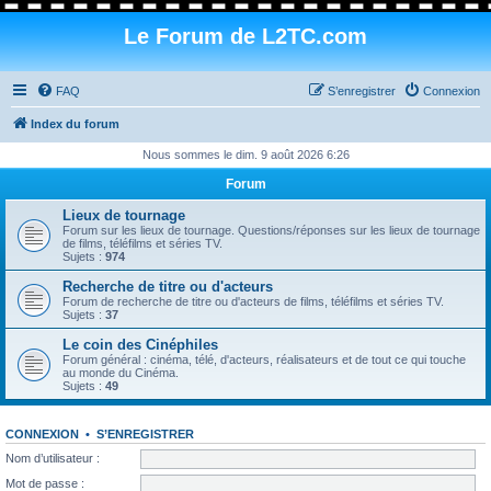
Le Forum de L2TC.com
FAQ
S’enregistrer
Connexion
Index du forum
Nous sommes le dim. 9 août 2026 6:26
Forum
Lieux de tournage
Forum sur les lieux de tournage. Questions/réponses sur les lieux de tournage
de films, téléfilms et séries TV.
Sujets :
974
Recherche de titre ou d'acteurs
Forum de recherche de titre ou d'acteurs de films, téléfilms et séries TV.
Sujets :
37
Le coin des Cinéphiles
Forum général : cinéma, télé, d'acteurs, réalisateurs et de tout ce qui touche
au monde du Cinéma.
Sujets :
49
CONNEXION
•
S’ENREGISTRER
Nom d’utilisateur :
Mot de passe :