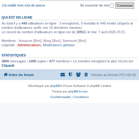
J’ai oublié mon mot de passe
Se souvenir de moi
QUI EST EN LIGNE
Au total il y a
449
utilisateurs en ligne : 3 enregistrés, 0 invisible et 446 invités (d’après le
nombre d’utilisateurs actifs ces 15 dernières minutes)
Le record du nombre d’utilisateurs en ligne est de
10913
, le mar. 7 avril 2026 23:21
Membres :
Amazon [Bot]
,
Bing [Bot]
,
Semrush [Bot]
Légende :
Administrateurs
,
Modérateurs globaux
STATISTIQUES
3800
messages •
1095
sujets •
577
membres • Le membre enregistré le plus récent est
Clipardi
.
Index du forum
Heures au format
UTC+02:00
Développé par
phpBB
® Forum Software © phpBB Limited
Traduit par
phpBB-fr.com
Confidentialité
|
Conditions