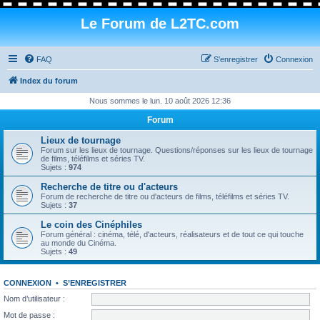
Le Forum de L2TC.com
FAQ
S’enregistrer
Connexion
Index du forum
Nous sommes le lun. 10 août 2026 12:36
Forum
Lieux de tournage
Forum sur les lieux de tournage. Questions/réponses sur les lieux de tournage
de films, téléfilms et séries TV.
Sujets :
974
Recherche de titre ou d'acteurs
Forum de recherche de titre ou d'acteurs de films, téléfilms et séries TV.
Sujets :
37
Le coin des Cinéphiles
Forum général : cinéma, télé, d'acteurs, réalisateurs et de tout ce qui touche
au monde du Cinéma.
Sujets :
49
CONNEXION
•
S’ENREGISTRER
Nom d’utilisateur :
Mot de passe :