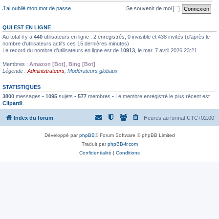
J’ai oublié mon mot de passe
Se souvenir de moi
QUI EST EN LIGNE
Au total il y a
440
utilisateurs en ligne : 2 enregistrés, 0 invisible et 438 invités (d’après le
nombre d’utilisateurs actifs ces 15 dernières minutes)
Le record du nombre d’utilisateurs en ligne est de
10913
, le mar. 7 avril 2026 23:21
Membres :
Amazon [Bot]
,
Bing [Bot]
Légende :
Administrateurs
,
Modérateurs globaux
STATISTIQUES
3800
messages •
1095
sujets •
577
membres • Le membre enregistré le plus récent est
Clipardi
.
Index du forum
Heures au format
UTC+02:00
Développé par
phpBB
® Forum Software © phpBB Limited
Traduit par
phpBB-fr.com
Confidentialité
|
Conditions