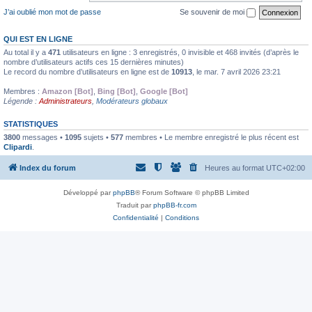
J’ai oublié mon mot de passe
Se souvenir de moi
QUI EST EN LIGNE
Au total il y a
471
utilisateurs en ligne : 3 enregistrés, 0 invisible et 468 invités (d’après le
nombre d’utilisateurs actifs ces 15 dernières minutes)
Le record du nombre d’utilisateurs en ligne est de
10913
, le mar. 7 avril 2026 23:21
Membres :
Amazon [Bot]
,
Bing [Bot]
,
Google [Bot]
Légende :
Administrateurs
,
Modérateurs globaux
STATISTIQUES
3800
messages •
1095
sujets •
577
membres • Le membre enregistré le plus récent est
Clipardi
.
Index du forum
Heures au format
UTC+02:00
Développé par
phpBB
® Forum Software © phpBB Limited
Traduit par
phpBB-fr.com
Confidentialité
|
Conditions