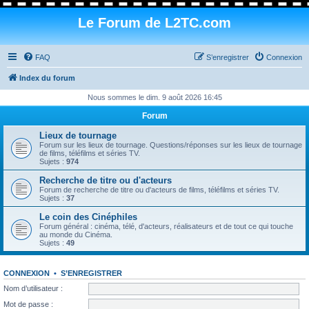
Le Forum de L2TC.com
FAQ
S’enregistrer
Connexion
Index du forum
Nous sommes le dim. 9 août 2026 16:45
Forum
Lieux de tournage
Forum sur les lieux de tournage. Questions/réponses sur les lieux de tournage
de films, téléfilms et séries TV.
Sujets :
974
Recherche de titre ou d'acteurs
Forum de recherche de titre ou d'acteurs de films, téléfilms et séries TV.
Sujets :
37
Le coin des Cinéphiles
Forum général : cinéma, télé, d'acteurs, réalisateurs et de tout ce qui touche
au monde du Cinéma.
Sujets :
49
CONNEXION
•
S’ENREGISTRER
Nom d’utilisateur :
Mot de passe :