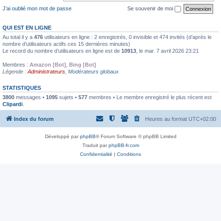
J’ai oublié mon mot de passe
Se souvenir de moi
QUI EST EN LIGNE
Au total il y a
476
utilisateurs en ligne : 2 enregistrés, 0 invisible et 474 invités (d’après le
nombre d’utilisateurs actifs ces 15 dernières minutes)
Le record du nombre d’utilisateurs en ligne est de
10913
, le mar. 7 avril 2026 23:21
Membres :
Amazon [Bot]
,
Bing [Bot]
Légende :
Administrateurs
,
Modérateurs globaux
STATISTIQUES
3800
messages •
1095
sujets •
577
membres • Le membre enregistré le plus récent est
Clipardi
.
Index du forum
Heures au format
UTC+02:00
Développé par
phpBB
® Forum Software © phpBB Limited
Traduit par
phpBB-fr.com
Confidentialité
|
Conditions