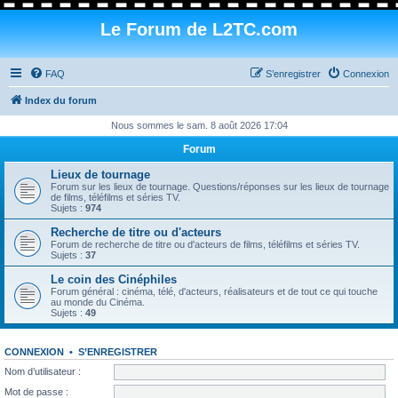
Le Forum de L2TC.com
FAQ
S’enregistrer
Connexion
Index du forum
Nous sommes le sam. 8 août 2026 17:04
Forum
Lieux de tournage
Forum sur les lieux de tournage. Questions/réponses sur les lieux de tournage
de films, téléfilms et séries TV.
Sujets :
974
Recherche de titre ou d'acteurs
Forum de recherche de titre ou d'acteurs de films, téléfilms et séries TV.
Sujets :
37
Le coin des Cinéphiles
Forum général : cinéma, télé, d'acteurs, réalisateurs et de tout ce qui touche
au monde du Cinéma.
Sujets :
49
CONNEXION
•
S’ENREGISTRER
Nom d’utilisateur :
Mot de passe :