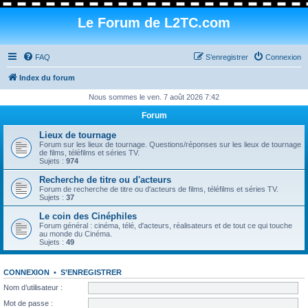
Le Forum de L2TC.com
FAQ
S’enregistrer
Connexion
Index du forum
Nous sommes le ven. 7 août 2026 7:42
Forum
Lieux de tournage
Forum sur les lieux de tournage. Questions/réponses sur les lieux de tournage
de films, téléfilms et séries TV.
Sujets :
974
Recherche de titre ou d'acteurs
Forum de recherche de titre ou d'acteurs de films, téléfilms et séries TV.
Sujets :
37
Le coin des Cinéphiles
Forum général : cinéma, télé, d'acteurs, réalisateurs et de tout ce qui touche
au monde du Cinéma.
Sujets :
49
CONNEXION
•
S’ENREGISTRER
Nom d’utilisateur :
Mot de passe :