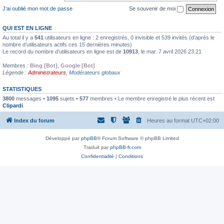
J’ai oublié mon mot de passe
Se souvenir de moi
QUI EST EN LIGNE
Au total il y a
541
utilisateurs en ligne : 2 enregistrés, 0 invisible et 539 invités (d’après le
nombre d’utilisateurs actifs ces 15 dernières minutes)
Le record du nombre d’utilisateurs en ligne est de
10913
, le mar. 7 avril 2026 23:21
Membres :
Bing [Bot]
,
Google [Bot]
Légende :
Administrateurs
,
Modérateurs globaux
STATISTIQUES
3800
messages •
1095
sujets •
577
membres • Le membre enregistré le plus récent est
Clipardi
.
Index du forum
Heures au format
UTC+02:00
Développé par
phpBB
® Forum Software © phpBB Limited
Traduit par
phpBB-fr.com
Confidentialité
|
Conditions