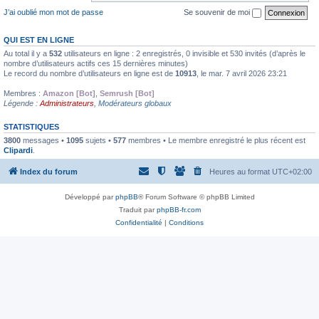
J’ai oublié mon mot de passe
Se souvenir de moi
QUI EST EN LIGNE
Au total il y a
532
utilisateurs en ligne : 2 enregistrés, 0 invisible et 530 invités (d’après le
nombre d’utilisateurs actifs ces 15 dernières minutes)
Le record du nombre d’utilisateurs en ligne est de
10913
, le mar. 7 avril 2026 23:21
Membres :
Amazon [Bot]
,
Semrush [Bot]
Légende :
Administrateurs
,
Modérateurs globaux
STATISTIQUES
3800
messages •
1095
sujets •
577
membres • Le membre enregistré le plus récent est
Clipardi
.
Index du forum
Heures au format
UTC+02:00
Développé par
phpBB
® Forum Software © phpBB Limited
Traduit par
phpBB-fr.com
Confidentialité
|
Conditions