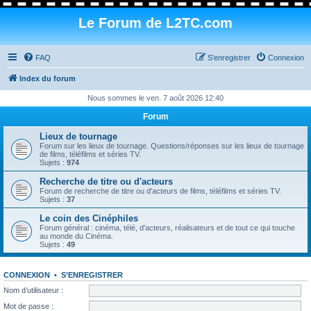
Le Forum de L2TC.com
FAQ
S’enregistrer
Connexion
Index du forum
Nous sommes le ven. 7 août 2026 12:40
Forum
Lieux de tournage
Forum sur les lieux de tournage. Questions/réponses sur les lieux de tournage
de films, téléfilms et séries TV.
Sujets :
974
Recherche de titre ou d'acteurs
Forum de recherche de titre ou d'acteurs de films, téléfilms et séries TV.
Sujets :
37
Le coin des Cinéphiles
Forum général : cinéma, télé, d'acteurs, réalisateurs et de tout ce qui touche
au monde du Cinéma.
Sujets :
49
CONNEXION
•
S’ENREGISTRER
Nom d’utilisateur :
Mot de passe :