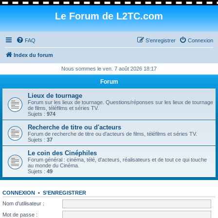
Le Forum de L2TC.com
FAQ
S’enregistrer
Connexion
Index du forum
Nous sommes le ven. 7 août 2026 18:17
Forum
Lieux de tournage
Forum sur les lieux de tournage. Questions/réponses sur les lieux de tournage
de films, téléfilms et séries TV.
Sujets :
974
Recherche de titre ou d'acteurs
Forum de recherche de titre ou d'acteurs de films, téléfilms et séries TV.
Sujets :
37
Le coin des Cinéphiles
Forum général : cinéma, télé, d'acteurs, réalisateurs et de tout ce qui touche
au monde du Cinéma.
Sujets :
49
CONNEXION
•
S’ENREGISTRER
Nom d’utilisateur :
Mot de passe :