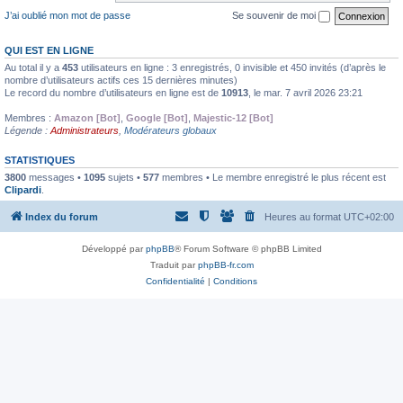
J’ai oublié mon mot de passe
Se souvenir de moi
QUI EST EN LIGNE
Au total il y a
453
utilisateurs en ligne : 3 enregistrés, 0 invisible et 450 invités (d’après le
nombre d’utilisateurs actifs ces 15 dernières minutes)
Le record du nombre d’utilisateurs en ligne est de
10913
, le mar. 7 avril 2026 23:21
Membres :
Amazon [Bot]
,
Google [Bot]
,
Majestic-12 [Bot]
Légende :
Administrateurs
,
Modérateurs globaux
STATISTIQUES
3800
messages •
1095
sujets •
577
membres • Le membre enregistré le plus récent est
Clipardi
.
Index du forum
Heures au format
UTC+02:00
Développé par
phpBB
® Forum Software © phpBB Limited
Traduit par
phpBB-fr.com
Confidentialité
|
Conditions