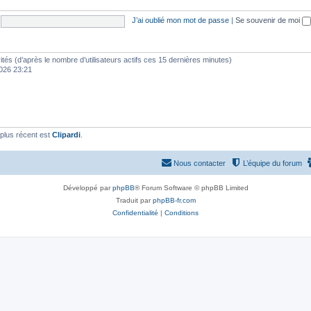
J’ai oublié mon mot de passe
|
Se souvenir de moi
nvités (d’après le nombre d’utilisateurs actifs ces 15 dernières minutes)
 2026 23:21
plus récent est
Clipardi
.
Nous contacter
L’équipe du forum
Développé par
phpBB
® Forum Software © phpBB Limited
Traduit par
phpBB-fr.com
Confidentialité
|
Conditions