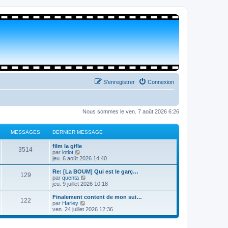
S’enregistrer
Connexion
Nous sommes le ven. 7 août 2026 6:26
MESSAGES
DERNIER MESSAGE
film la gifle
3514
V
par
lotlot
o
jeu. 6 août 2026 14:40
i
r
Re: [La BOUM] Qui est le garç…
129
l
V
par
quenta
e
o
jeu. 9 juillet 2026 10:18
d
i
e
r
Finalement content de mon sui…
122
r
l
V
par
Harley
n
e
o
ven. 24 juillet 2026 12:36
i
d
i
e
e
r
r
r
l