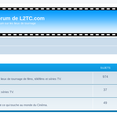
orum de L2TC.com
um sur les lieux de tournage
SUJETS
974
ieux de tournage de films, téléfilms et séries TV.
37
t séries TV.
49
tout ce qui touche au monde du Cinéma.