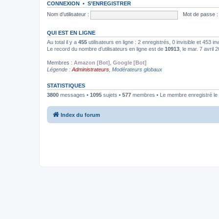
CONNEXION
•
S’ENREGISTRER
Nom d’utilisateur :
Mot de passe :
QUI EST EN LIGNE
Au total il y a
455
utilisateurs en ligne : 2 enregistrés, 0 invisible et 453 i
Le record du nombre d’utilisateurs en ligne est de
10913
, le mar. 7 avril
Membres :
Amazon [Bot]
,
Google [Bot]
Légende :
Administrateurs
,
Modérateurs globaux
STATISTIQUES
3800
messages •
1095
sujets •
577
membres • Le membre enregistré le 
Index du forum