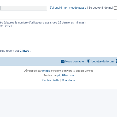
J’ai oublié mon mot de passe
|
Se souvenir de moi
vités (d’après le nombre d’utilisateurs actifs ces 15 dernières minutes)
 2026 23:21
plus récent est
Clipardi
.
Nous contacter
L’équipe du forum
Développé par
phpBB
® Forum Software © phpBB Limited
Traduit par
phpBB-fr.com
Confidentialité
|
Conditions