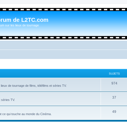
orum de L2TC.com
um sur les lieux de tournage
SUJETS
974
ieux de tournage de films, téléfilms et séries TV.
37
t séries TV.
49
tout ce qui touche au monde du Cinéma.