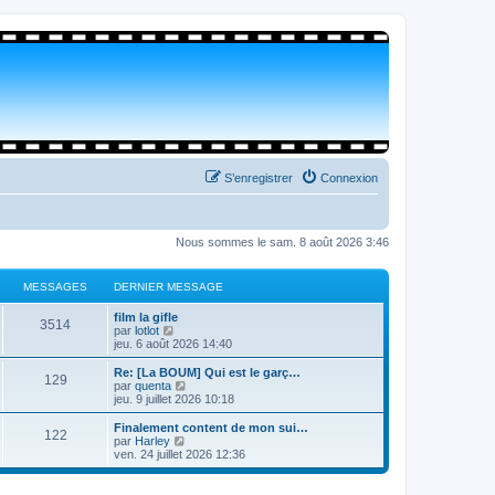
S’enregistrer
Connexion
Nous sommes le sam. 8 août 2026 3:46
MESSAGES
DERNIER MESSAGE
film la gifle
3514
V
par
lotlot
o
jeu. 6 août 2026 14:40
i
r
Re: [La BOUM] Qui est le garç…
129
l
V
par
quenta
e
o
jeu. 9 juillet 2026 10:18
d
i
e
r
Finalement content de mon sui…
122
r
l
V
par
Harley
n
e
o
ven. 24 juillet 2026 12:36
i
d
i
e
e
r
r
r
l