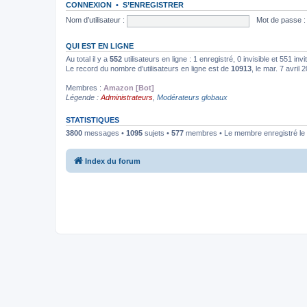
CONNEXION
•
S’ENREGISTRER
Nom d’utilisateur :
Mot de passe :
QUI EST EN LIGNE
Au total il y a
552
utilisateurs en ligne : 1 enregistré, 0 invisible et 551 in
Le record du nombre d’utilisateurs en ligne est de
10913
, le mar. 7 avril
Membres :
Amazon [Bot]
Légende :
Administrateurs
,
Modérateurs globaux
STATISTIQUES
3800
messages •
1095
sujets •
577
membres • Le membre enregistré le 
Index du forum