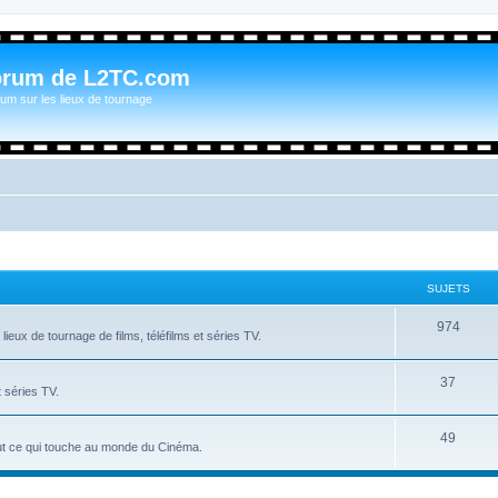
orum de L2TC.com
um sur les lieux de tournage
SUJETS
974
ieux de tournage de films, téléfilms et séries TV.
37
t séries TV.
49
tout ce qui touche au monde du Cinéma.