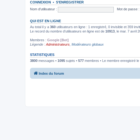
CONNEXION
•
S’ENREGISTRER
Nom d’utilisateur :
Mot de passe :
QUI EST EN LIGNE
Au total il y a
360
utilisateurs en ligne : 1 enregistré, 0 invisible et 359 in
Le record du nombre d’utilisateurs en ligne est de
10913
, le mar. 7 avril
Membres :
Google [Bot]
Légende :
Administrateurs
,
Modérateurs globaux
STATISTIQUES
3800
messages •
1095
sujets •
577
membres • Le membre enregistré le 
Index du forum