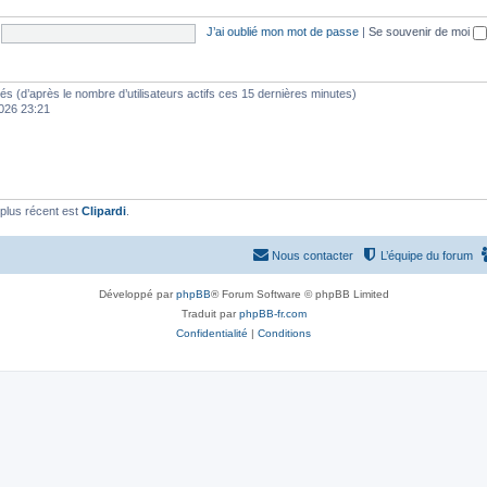
J’ai oublié mon mot de passe
|
Se souvenir de moi
vités (d’après le nombre d’utilisateurs actifs ces 15 dernières minutes)
 2026 23:21
plus récent est
Clipardi
.
Nous contacter
L’équipe du forum
Développé par
phpBB
® Forum Software © phpBB Limited
Traduit par
phpBB-fr.com
Confidentialité
|
Conditions