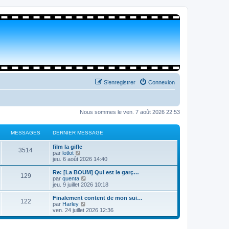
S’enregistrer
Connexion
Nous sommes le ven. 7 août 2026 22:53
MESSAGES
DERNIER MESSAGE
film la gifle
3514
V
par
lotlot
o
jeu. 6 août 2026 14:40
i
r
Re: [La BOUM] Qui est le garç…
129
l
V
par
quenta
e
o
jeu. 9 juillet 2026 10:18
d
i
e
r
Finalement content de mon sui…
122
r
l
V
par
Harley
n
e
o
ven. 24 juillet 2026 12:36
i
d
i
e
e
r
r
r
l