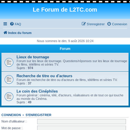
Le Forum de L2TC.com
FAQ
S’enregistrer
Connexion
Index du forum
Nous sommes le dim. 9 août 2026 10:24
Forum
Lieux de tournage
Forum sur les lieux de tournage. Questions/réponses sur les lieux de tournage
de films, téléfilms et séries TV.
Sujets :
974
Recherche de titre ou d'acteurs
Forum de recherche de titre ou d'acteurs de films, téléfilms et séries TV.
Sujets :
37
Le coin des Cinéphiles
Forum général : cinéma, télé, d'acteurs, réalisateurs et de tout ce qui touche
au monde du Cinéma.
Sujets :
49
CONNEXION
•
S’ENREGISTRER
Nom d’utilisateur :
Mot de passe :