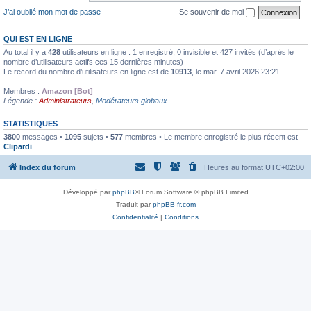
J’ai oublié mon mot de passe
Se souvenir de moi
QUI EST EN LIGNE
Au total il y a
428
utilisateurs en ligne : 1 enregistré, 0 invisible et 427 invités (d’après le
nombre d’utilisateurs actifs ces 15 dernières minutes)
Le record du nombre d’utilisateurs en ligne est de
10913
, le mar. 7 avril 2026 23:21
Membres :
Amazon [Bot]
Légende :
Administrateurs
,
Modérateurs globaux
STATISTIQUES
3800
messages •
1095
sujets •
577
membres • Le membre enregistré le plus récent est
Clipardi
.
Index du forum
Heures au format
UTC+02:00
Développé par
phpBB
® Forum Software © phpBB Limited
Traduit par
phpBB-fr.com
Confidentialité
|
Conditions