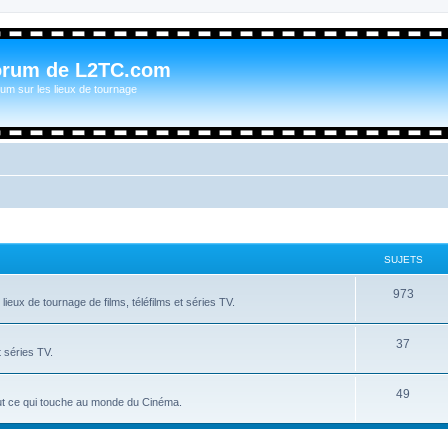
orum de L2TC.com
um sur les lieux de tournage
SUJETS
973
ieux de tournage de films, téléfilms et séries TV.
37
t séries TV.
49
tout ce qui touche au monde du Cinéma.