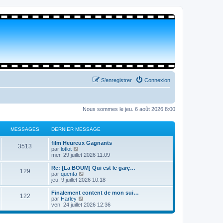
S’enregistrer
Connexion
Nous sommes le jeu. 6 août 2026 8:00
MESSAGES
DERNIER MESSAGE
film Heureux Gagnants
3513
V
par
lotlot
o
mer. 29 juillet 2026 11:09
i
r
Re: [La BOUM] Qui est le garç…
129
l
V
par
quenta
e
o
jeu. 9 juillet 2026 10:18
d
i
e
r
Finalement content de mon sui…
122
r
l
V
par
Harley
n
e
o
ven. 24 juillet 2026 12:36
i
d
i
e
e
r
r
r
l