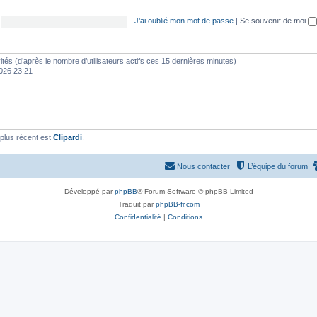
J’ai oublié mon mot de passe
|
Se souvenir de moi
nvités (d’après le nombre d’utilisateurs actifs ces 15 dernières minutes)
 2026 23:21
plus récent est
Clipardi
.
Nous contacter
L’équipe du forum
Développé par
phpBB
® Forum Software © phpBB Limited
Traduit par
phpBB-fr.com
Confidentialité
|
Conditions