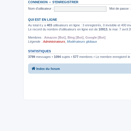
CONNEXION
•
S’ENREGISTRER
Nom d’utilisateur :
Mot de passe :
QUI EST EN LIGNE
Au total il y a
403
utilisateurs en ligne : 3 enregistrés, 0 invisible et 400 i
Le record du nombre d’utilisateurs en ligne est de
10913
, le mar. 7 avril
Membres :
Amazon [Bot]
,
Bing [Bot]
,
Google [Bot]
Légende :
Administrateurs
,
Modérateurs globaux
STATISTIQUES
3799
messages •
1094
sujets •
577
membres • Le membre enregistré le 
Index du forum