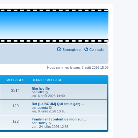
S’enregistrer
Connexion
Nous sommes le sam. 8 août 2026 15:05
MESSAGES
DERNIER MESSAGE
film la gifle
3514
V
par
lotlot
o
jeu. 6 août 2026 14:40
i
r
Re: [La BOUM] Qui est le garç…
129
l
V
par
quenta
e
o
jeu. 9 juillet 2026 10:18
d
i
e
r
Finalement content de mon sui…
122
r
l
V
par
Harley
n
e
o
ven. 24 juillet 2026 12:36
i
d
i
e
e
r
r
r
l