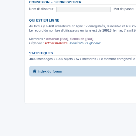
CONNEXION
•
S’ENREGISTRER
Nom d’utilisateur :
Mot de passe :
QUI EST EN LIGNE
Au total il y a
488
utilisateurs en ligne : 2 enregistrés, 0 invisible et 486 i
Le record du nombre d’utilisateurs en ligne est de
10913
, le mar. 7 avril
Membres :
Amazon [Bot]
,
Semrush [Bot]
Légende :
Administrateurs
,
Modérateurs globaux
STATISTIQUES
3800
messages •
1095
sujets •
577
membres • Le membre enregistré le 
Index du forum