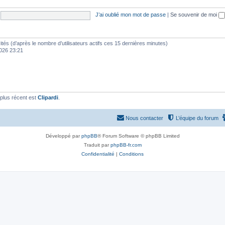
J’ai oublié mon mot de passe
|
Se souvenir de moi
nvités (d’après le nombre d’utilisateurs actifs ces 15 dernières minutes)
 2026 23:21
plus récent est
Clipardi
.
Nous contacter
L’équipe du forum
Développé par
phpBB
® Forum Software © phpBB Limited
Traduit par
phpBB-fr.com
Confidentialité
|
Conditions