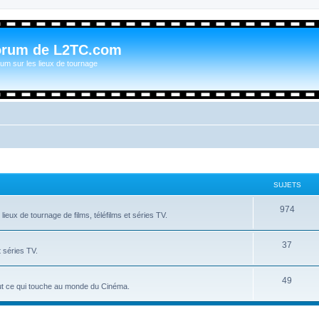
orum de L2TC.com
um sur les lieux de tournage
SUJETS
974
ieux de tournage de films, téléfilms et séries TV.
37
t séries TV.
49
tout ce qui touche au monde du Cinéma.