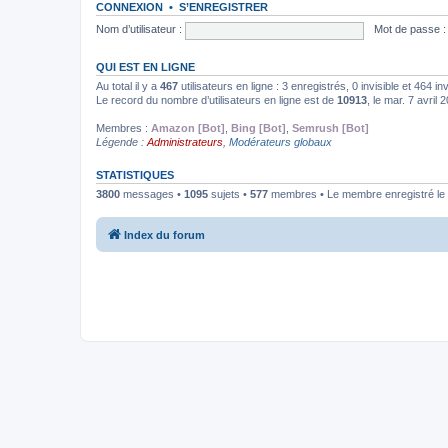
CONNEXION
•
S’ENREGISTRER
Nom d’utilisateur :
Mot de passe :
QUI EST EN LIGNE
Au total il y a
467
utilisateurs en ligne : 3 enregistrés, 0 invisible et 464 i
Le record du nombre d’utilisateurs en ligne est de
10913
, le mar. 7 avril
Membres :
Amazon [Bot]
,
Bing [Bot]
,
Semrush [Bot]
Légende :
Administrateurs
,
Modérateurs globaux
STATISTIQUES
3800
messages •
1095
sujets •
577
membres • Le membre enregistré le 
Index du forum