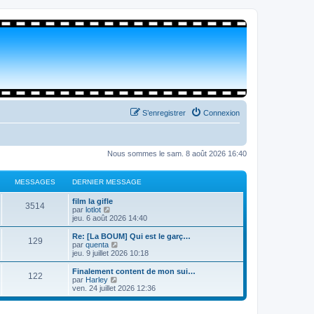
S’enregistrer
Connexion
Nous sommes le sam. 8 août 2026 16:40
MESSAGES
DERNIER MESSAGE
film la gifle
3514
V
par
lotlot
o
jeu. 6 août 2026 14:40
i
r
Re: [La BOUM] Qui est le garç…
129
l
V
par
quenta
e
o
jeu. 9 juillet 2026 10:18
d
i
e
r
Finalement content de mon sui…
122
r
l
V
par
Harley
n
e
o
ven. 24 juillet 2026 12:36
i
d
i
e
e
r
r
r
l