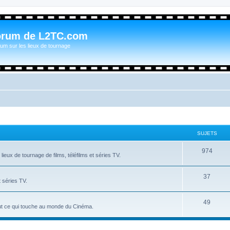
orum de L2TC.com
um sur les lieux de tournage
SUJETS
974
ieux de tournage de films, téléfilms et séries TV.
37
t séries TV.
49
tout ce qui touche au monde du Cinéma.