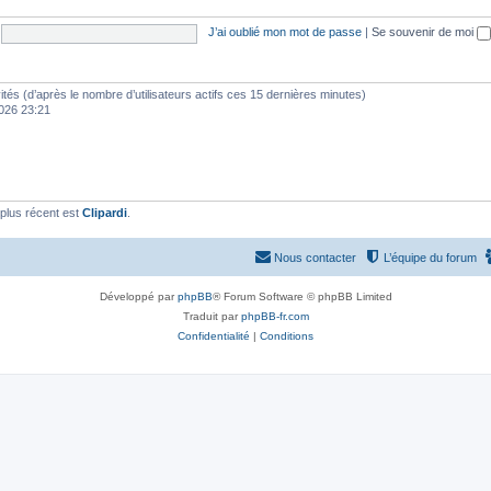
J’ai oublié mon mot de passe
|
Se souvenir de moi
nvités (d’après le nombre d’utilisateurs actifs ces 15 dernières minutes)
 2026 23:21
plus récent est
Clipardi
.
Nous contacter
L’équipe du forum
Développé par
phpBB
® Forum Software © phpBB Limited
Traduit par
phpBB-fr.com
Confidentialité
|
Conditions