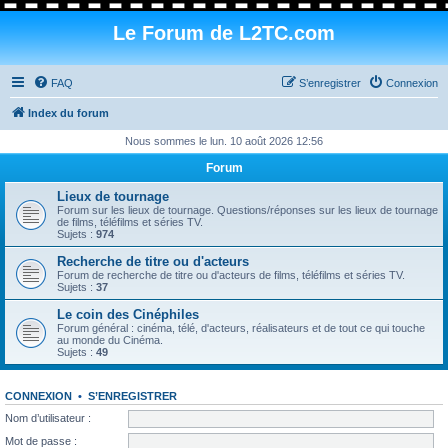
Le Forum de L2TC.com
FAQ
S’enregistrer
Connexion
Index du forum
Nous sommes le lun. 10 août 2026 12:56
Forum
Lieux de tournage
Forum sur les lieux de tournage. Questions/réponses sur les lieux de tournage
de films, téléfilms et séries TV.
Sujets :
974
Recherche de titre ou d'acteurs
Forum de recherche de titre ou d'acteurs de films, téléfilms et séries TV.
Sujets :
37
Le coin des Cinéphiles
Forum général : cinéma, télé, d'acteurs, réalisateurs et de tout ce qui touche
au monde du Cinéma.
Sujets :
49
CONNEXION
•
S’ENREGISTRER
Nom d’utilisateur :
Mot de passe :