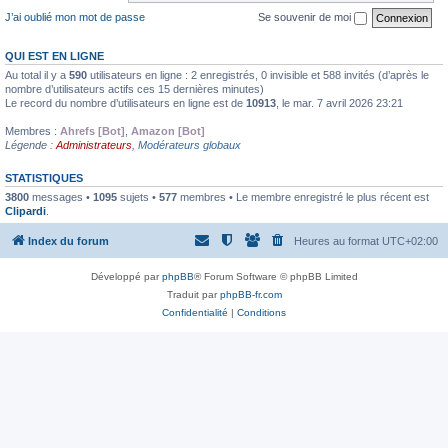
J’ai oublié mon mot de passe
Se souvenir de moi
QUI EST EN LIGNE
Au total il y a
590
utilisateurs en ligne : 2 enregistrés, 0 invisible et 588 invités (d’après le
nombre d’utilisateurs actifs ces 15 dernières minutes)
Le record du nombre d’utilisateurs en ligne est de
10913
, le mar. 7 avril 2026 23:21
Membres :
Ahrefs [Bot]
,
Amazon [Bot]
Légende :
Administrateurs
,
Modérateurs globaux
STATISTIQUES
3800
messages •
1095
sujets •
577
membres • Le membre enregistré le plus récent est
Clipardi
.
Index du forum
Heures au format
UTC+02:00
Développé par
phpBB
® Forum Software © phpBB Limited
Traduit par
phpBB-fr.com
Confidentialité
|
Conditions